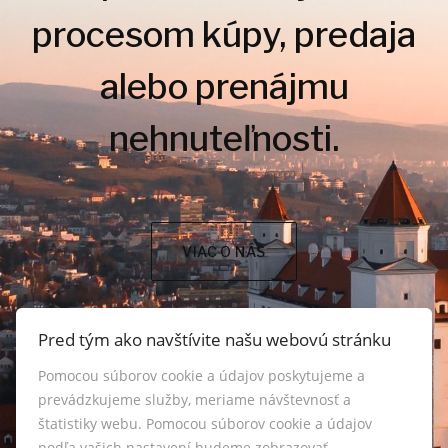
procesom kúpy, predaja
alebo prenájmu
nehnuteľnosti.
VIAC O NÁS
Pred tým ako navštívite našu webovú stránku
Pomocou súborov cookie a údajov poskytujeme a
prevádzkujeme služby, meriame návštevnosť a
štatistiky webu. Pomocou súborov cookie a údajov
podľa vašich nastavení budeme zobrazovať