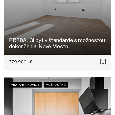
PREDAJ 3i byt v štandarde s možnosťou
dokončenia, Nové Mesto
Trnavská cesta, Bratislava - Nové Mesto
379.900,- €
VRÁTANE PROVÍZIE
MOŽNOSŤ HÚ