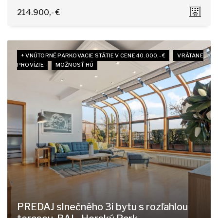
Pri Šajbách, Bratislava - Rača
214.900,- €
+ VNÚTORNÉ PARKOVACIE STÁTIE V CENE 40.000,- €
VRÁTANE
PROVÍZIE
MOŽNOSŤ HÚ
PREDAJ slnečného 3i bytu s rozľahlou