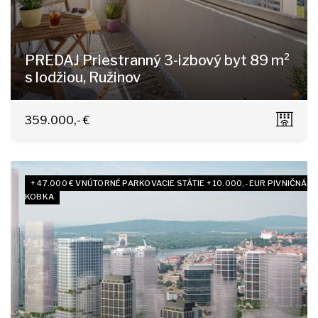
PREDAJ Priestranný 3-izbový byt 89 m²
s lodžiou, Ružinov
Jégeho, Bratislava - Nivy
359.000,- €
+ 47.000 € VNÚTORNÉ PARKOVACIE STÁTIE + 10.000,- EUR PIVNIČNÁ
KOBKA