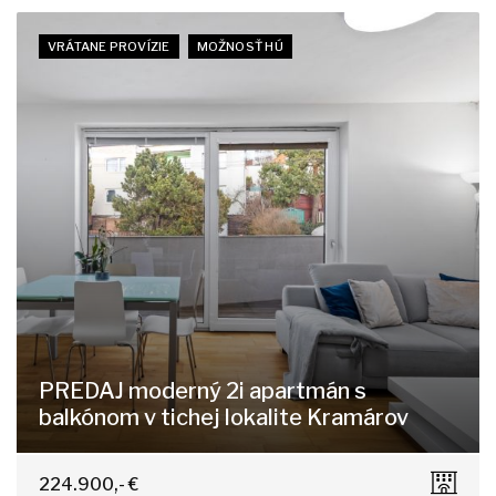
VRÁTANE PROVÍZIE
MOŽNOSŤ HÚ
PREDAJ moderný 2i apartmán s
balkónom v tichej lokalite Kramárov
Ďumbierska, Bratislava - Nové Mesto
224.900,- €