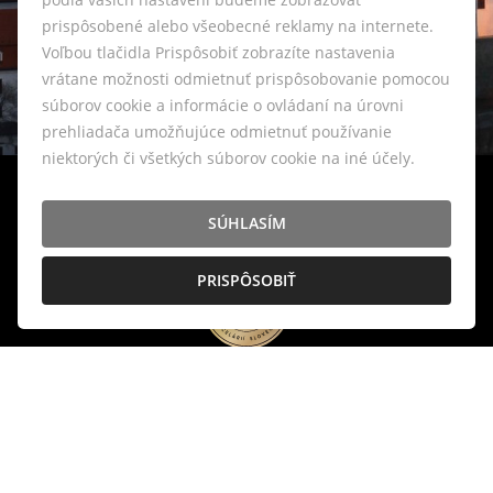
prispôsobené alebo všeobecné reklamy na internete.
Voľbou tlačidla Prispôsobiť zobrazíte nastavenia
vrátane možnosti odmietnuť prispôsobovanie pomocou
súborov cookie a informácie o ovládaní na úrovni
prehliadača umožňujúce odmietnuť používanie
niektorých či všetkých súborov cookie na iné účely.
SÚHLASÍM
PRISPÔSOBIŤ
Vašich vysokých nárokov sa v realitnej
kancelárii LIVIANTE nebojíme.