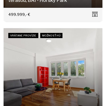
terasou, BAI - Horský Park
Čapkova 16, Bratislava - Staré Mesto
499.999,- €
VRÁTANE PROVÍZIE
MOŽNOSŤ HÚ