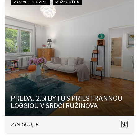
VRÁTANE PROVÍZIE
MOŽNOSŤ HÚ
PREDAJ 2,5i BYTU S PRIESTRANNOU
LOGGIOU V SRDCI RUŽINOVA
Jadrová 13, Bratislava-Ružinov
279.500,- €