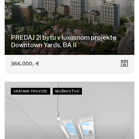
PREDAJ 2i bytu v luxusnom projekte
Downtown Yards, BA II
Košická, Bratislava - Nivy
366.000,- €
VRÁTANE PROVÍZIE
MOŽNOSŤ HÚ