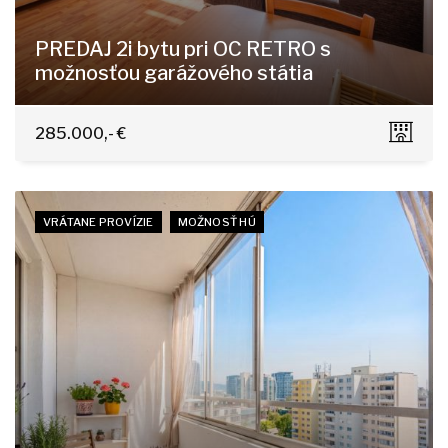
PREDAJ 2i bytu pri OC RETRO s
možnosťou garážového státia
Tomášikova 9, Bratislava - Ružinov
285.000,- €
VRÁTANE PROVÍZIE
MOŽNOSŤ HÚ