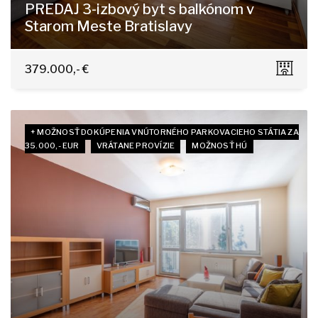
PREDAJ 3-izbový byt s balkónom v
Starom Meste Bratislavy
Kúpeľná 7, Bratislava - Staré Mesto
379.000,- €
+ MOŽNOSŤ DOKÚPENIA VNÚTORNÉHO PARKOVACIEHO STÁTIA ZA
35.000,- EUR
VRÁTANE PROVÍZIE
MOŽNOSŤ HÚ