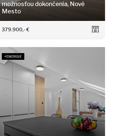
možnosťou dokončenia, Nové
Mesto
Trnavská cesta, Bratislava - Nové Mesto
379.900,- €
+ENERGIE