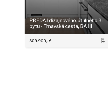
PREDAJ dizajnového, útulného 3i
bytu - Trnavská cesta, BA III
Trnavská cesta 27, Bratislava - Nové Mesto
309.900,- €