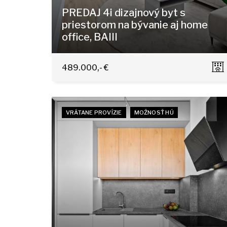
PREDAJ 4i dizajnový byt s
priestorom na bývanie aj home
office, BAIII
Trnavská cesta 25, Bratislava - Nové Mesto
489.000,- €
VRÁTANE PROVÍZIE
MOŽNOSŤ HÚ