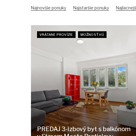
Najnovšie ponuky
Najstaršie ponuky
Najlacnejš
VRÁTANE PROVÍZIE
MOŽNOSŤ HÚ
PREDAJ 3-izbový byt s balkónom