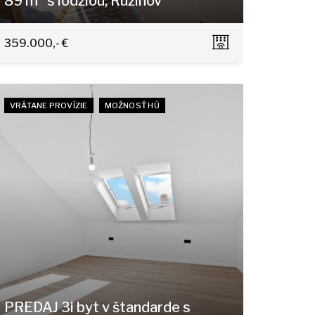
89 m² s lodžiou, Ružinov
Jégeho, Bratislava - Nivy
359.000,- €
VRÁTANE PROVÍZIE
MOŽNOSŤ HÚ
PREDAJ 3i byt v štandarde s