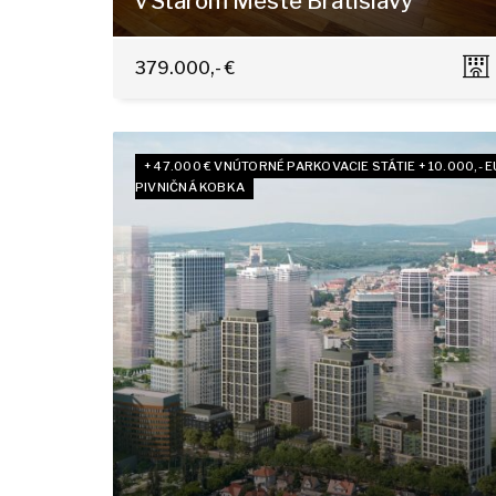
v Starom Meste Bratislavy
Kúpeľná 7, Bratislava - Staré Mesto
379.000,- €
+ 47.000 € VNÚTORNÉ PARKOVACIE STÁTIE + 10.000,- 
PIVNIČNÁ KOBKA