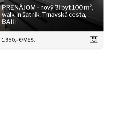
PRENÁJOM - nový 3i byt 100 m²,
walk-in šatník, Trnavská cesta,
BAIII
Trnavská cesta 27, Bratislava - Nové Mesto
1.350,- €/MES.