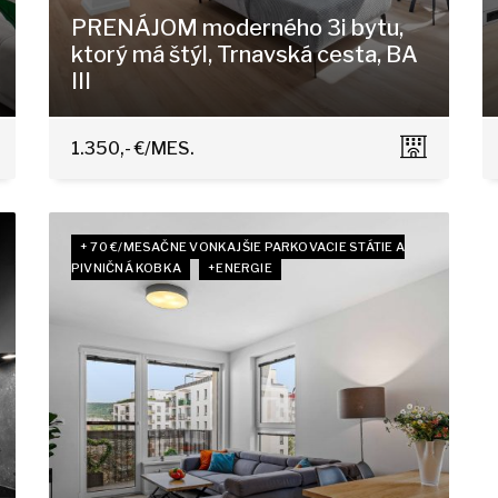
PRENÁJOM moderného 3i bytu,
ktorý má štýl, Trnavská cesta, BA
III
Trnavská cesta 27, Bratislava - Nové Mesto
1.350,- €/MES.
+ 70 €/MESAČNE VONKAJŠIE PARKOVACIE STÁTIE A
PIVNIČNÁ KOBKA
+ENERGIE