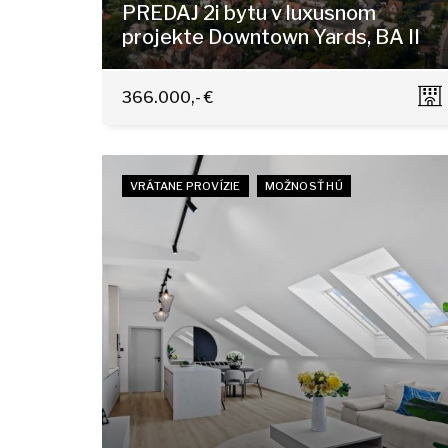
PREDAJ 2i bytu v luxusnom
projekte Downtown Yards, BA II
Košická, Bratislava - Nivy
366.000,- €
VRÁTANE PROVÍZIE
MOŽNOSŤ HÚ