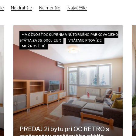
ie
Najdrahšie
Najmenšie
Najväčšie
+ MOŽNOSŤ DOKÚPENIA VNÚTORNÉHO PARKOVACIEHO
STÁTIA ZA 35.000,- EUR
VRÁTANE PROVÍZIE
MOŽNOSŤ HÚ
PREDAJ 2i bytu pri OC RETRO s