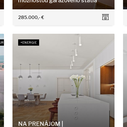
možnosťou garážového státia
Tomášikova 9, Bratislava - Ružinov
285.000,- €
EUR
+ENERGIE
NA PRENÁJOM |