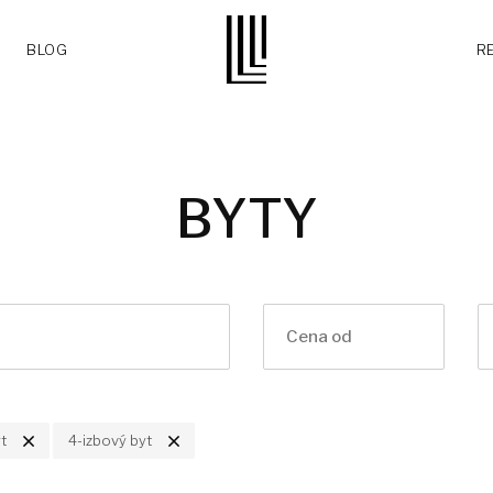
BLOG
R
BYTY
t
4-izbový byt