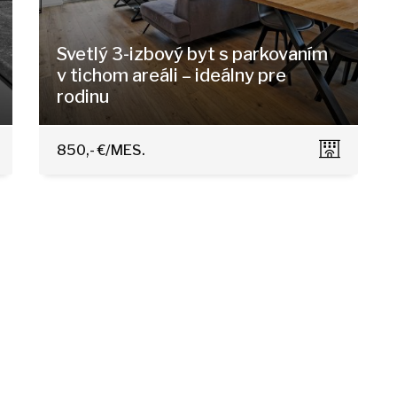
Svetlý 3-izbový byt s parkovaním
v tichom areáli – ideálny pre
rodinu
Agátová 9C, Bratislava - Dúbravka
850,- €/MES.