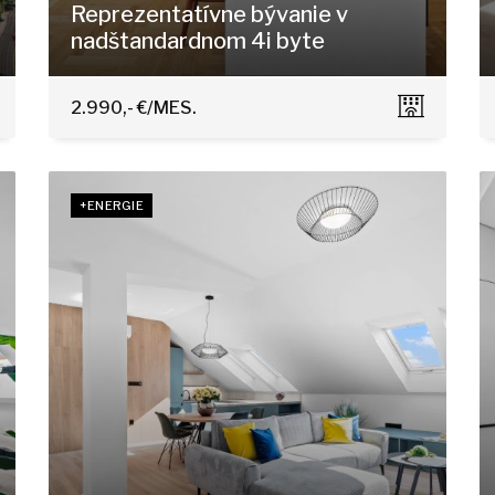
Reprezentatívne bývanie v
nadštandardnom 4i byte
Gröslingova, Bratislava - Staré Mesto
2.990,- €/MES.
+ENERGIE