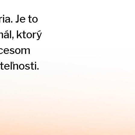
ia. Je to
ál, ktorý
ocesom
eľnosti.