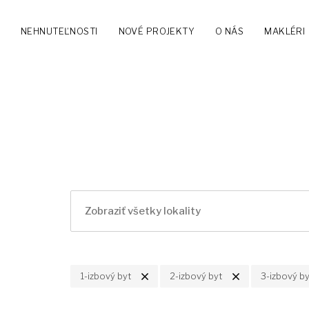
NEHNUTEĽNOSTI
NOVÉ PROJEKTY
O NÁS
MAKLÉRI
1-izbový byt
2-izbový byt
3-izbový by