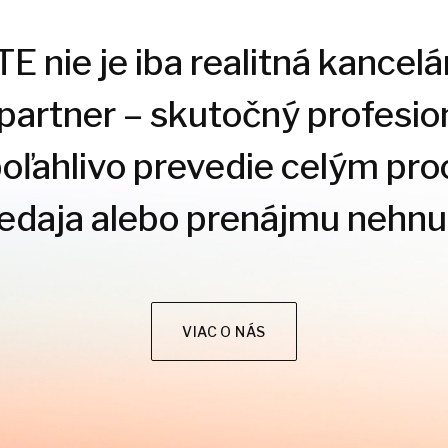
 nie je iba realitná kancelár
 partner – skutočný profesion
poľahlivo prevedie celým pr
redaja alebo prenájmu nehnut
VIAC O NÁS