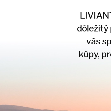
LIVIANTE
dôležitý
vás s
kúpy, p