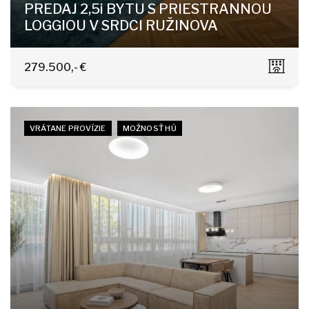
PREDAJ 2,5i BYTU S PRIESTRANNOU
LOGGIOU V SRDCI RUŽINOVA
Jadrová 13, Bratislava-Ružinov
279.500,- €
VRÁTANE PROVÍZIE
MOŽNOSŤ HÚ