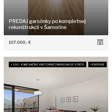
PREDAJ garsónky po kompletnej
rekonštrukcii v Šamoríne
Školska 23, Šamorín
107.000,- €
+ 100,- €/MESAČNE VNÚTORNÉ PARKOVACIE STÁTIE
+ENERGIE