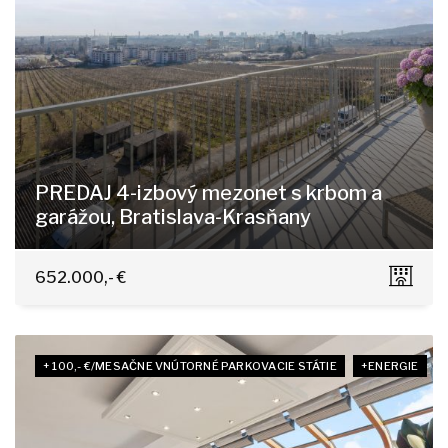
PREDAJ 4-izbový mezonet s krbom a
garážou, Bratislava-Krasňany
Horská 11/A, Bratislava - Nové Mesto
652.000,- €
+ 100,- €/MESAČNE VNÚTORNÉ PARKOVACIE STÁTIE
+ENERGIE