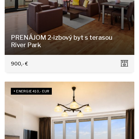
PRENÁJOM 2-izbový byt s terasou
River Park
Dvořákovo nábrežie 4E, Bratislava - Staré Mesto
900,- €
+ ENERGIE 410,- EUR