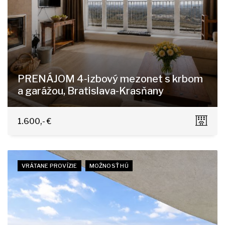
PRENÁJOM 4-izbový mezonet s krbom
a garážou, Bratislava-Krasňany
Horská 11/A, Bratislava - Nové Mesto
1.600,- €
VRÁTANE PROVÍZIE
MOŽNOSŤ HÚ