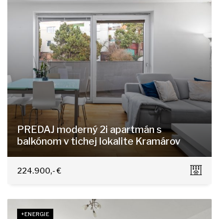
PREDAJ moderný 2i apartmán s
balkónom v tichej lokalite Kramárov
Ďumbierska, Bratislava - Nové Mesto
224.900,- €
+ENERGIE