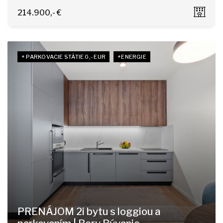
Pri Šajbách, Bratislava - Rača
214.900,- €
+ PARKOVACIE STÁTIE 0,- EUR
+ENERGIE
PRENÁJOM 2i bytu s loggiou a