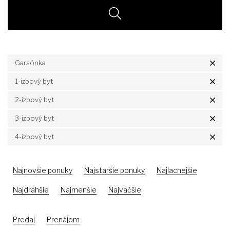
Garsónka
1-izbový byt
2-izbový byt
3-izbový byt
4-izbový byt
Najnovšie ponuky
Najstaršie ponuky
Najlacnejšie
Najdrahšie
Najmenšie
Najväčšie
Predaj
Prenájom