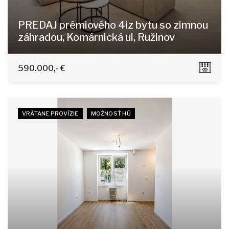
PREDAJ prémiového 4iz bytu so zimnou
záhradou, Komárnická ul, Ružinov
Komárnická, Bratislava - Ružinov
590.000,- €
VRÁTANE PROVÍZIE
MOŽNOSŤ HÚ