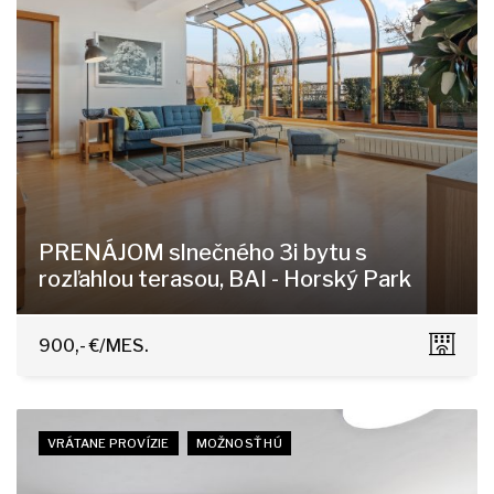
PRENÁJOM slnečného 3i bytu s
rozľahlou terasou, BAI - Horský Park
Čapkova 16, Bratislava - Staré Mesto
900,- €/MES.
VRÁTANE PROVÍZIE
MOŽNOSŤ HÚ