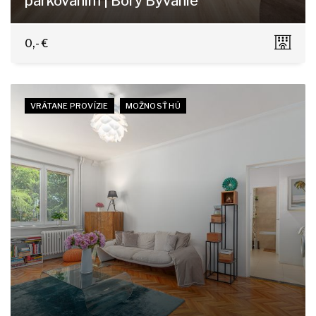
parkovaním | Bory Bývanie
Dominika Tatarku 3, Bratislava-Lamač
0,- €
VRÁTANE PROVÍZIE
MOŽNOSŤ HÚ