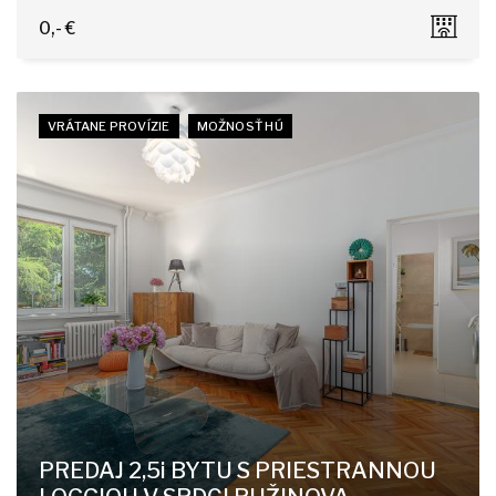
Dominika Tatarku 3, Bratislava-Lamač
0,- €
VRÁTANE PROVÍZIE
MOŽNOSŤ HÚ
PREDAJ 2,5i BYTU S PRIESTRANNOU