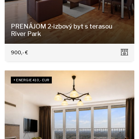
PRENÁJOM 2-izbový byt s terasou
River Park
Dvořákovo nábrežie 4E, Bratislava - Staré Mesto
900,- €
+ ENERGIE 410,- EUR