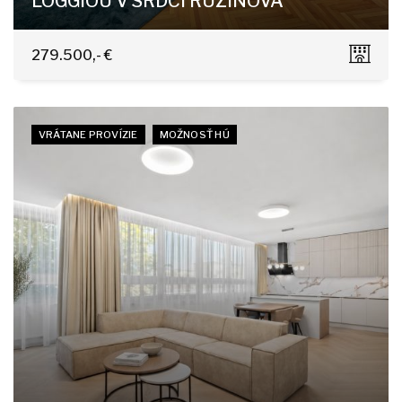
LOGGIOU V SRDCI RUŽINOVA
Jadrová 13, Bratislava-Ružinov
279.500,- €
VRÁTANE PROVÍZIE
MOŽNOSŤ HÚ