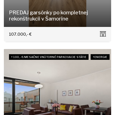
PREDAJ garsónky po kompletnej
rekonštrukcii v Šamoríne
Školska 23, Šamorín
107.000,- €
+ 100,- €/MESAČNE VNÚTORNÉ PARKOVACIE STÁTIE
+ENERGIE