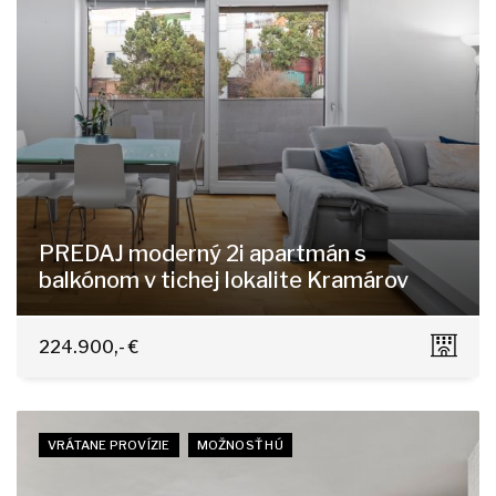
PREDAJ moderný 2i apartmán s
balkónom v tichej lokalite Kramárov
Ďumbierska, Bratislava - Nové Mesto
224.900,- €
VRÁTANE PROVÍZIE
MOŽNOSŤ HÚ