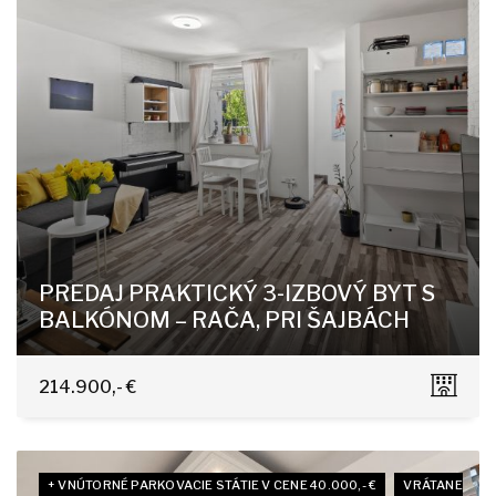
PREDAJ PRAKTICKÝ 3-IZBOVÝ BYT S
BALKÓNOM – RAČA, PRI ŠAJBÁCH
Pri Šajbách, Bratislava - Rača
214.900,- €
+ VNÚTORNÉ PARKOVACIE STÁTIE V CENE 40.000,- €
VRÁTANE