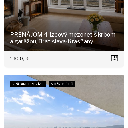
PRENÁJOM 4-izbový mezonet s krbom
a garážou, Bratislava-Krasňany
Horská 11/A, Bratislava - Nové Mesto
1.600,- €
VRÁTANE PROVÍZIE
MOŽNOSŤ HÚ