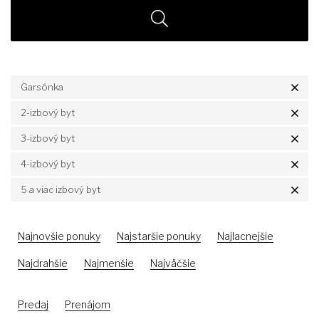
Garsónka
2-izbový byt
3-izbový byt
4-izbový byt
5 a viac izbový byt
Najnovšie ponuky
Najstaršie ponuky
Najlacnejšie
Najdrahšie
Najmenšie
Najväčšie
Predaj
Prenájom