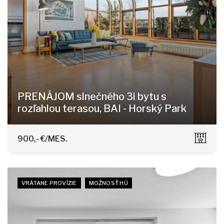
PRENÁJOM slnečného 3i bytu s
rozľahlou terasou, BAI - Horský Park
Čapkova 16, Bratislava - Staré Mesto
900,- €/MES.
VRÁTANE PROVÍZIE
MOŽNOSŤ HÚ