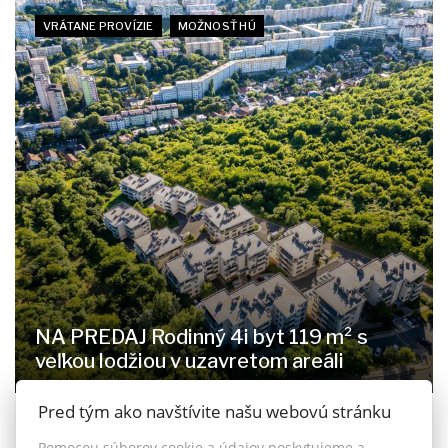
VRÁTANE PROVÍZIE
MOŽNOSŤ HÚ
NA PREDAJ Rodinný 4i byt 119 m² s
veľkou lodžiou v uzavretom areáli
Pred tým ako navštívite našu webovú stránku
Staré grunty 264, Bratislava - Karlova Ves
535.000,- €
Pomocou súborov cookie a údajov poskytujeme a