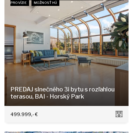
PROVÍZIE
MOŽNOSŤ HÚ
PREDAJ slnečného 3i bytu s rozľahlou
terasou, BAI - Horský Park
Čapkova 16, Bratislava - Staré Mesto
499.999,- €