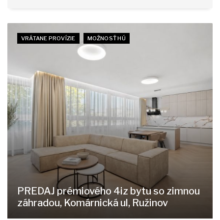
VRÁTANE PROVÍZIE
MOŽNOSŤ HÚ
PREDAJ prémiového 4iz bytu so zimnou
záhradou, Komárnická ul, Ružinov