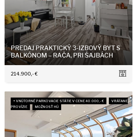
PREDAJ PRAKTICKÝ 3-IZBOVÝ BYT S
BALKÓNOM – RAČA, PRI ŠAJBÁCH
Pri Šajbách, Bratislava - Rača
214.900,- €
+ VNÚTORNÉ PARKOVACIE STÁTIE V CENE 40.000,- €
VRÁTANE
PROVÍZIE
MOŽNOSŤ HÚ