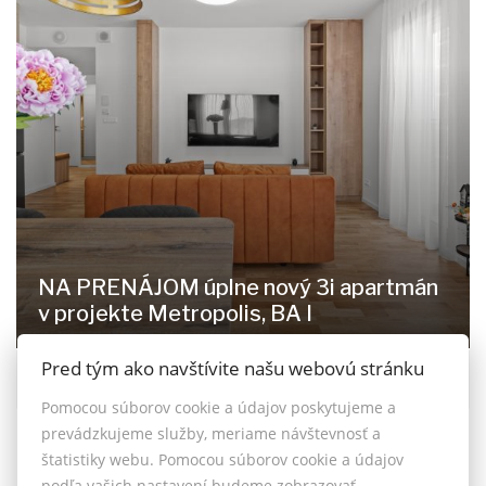
NA PRENÁJOM úplne nový 3i apartmán
v projekte Metropolis, BA I
Pred tým ako navštívite našu webovú stránku
Bottova 4-6, Bratislava - Staré Mesto
1.300,- €
Pomocou súborov cookie a údajov poskytujeme a
prevádzkujeme služby, meriame návštevnosť a
štatistiky webu. Pomocou súborov cookie a údajov
podľa vašich nastavení budeme zobrazovať