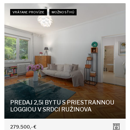
VRÁTANE PROVÍZIE
MOŽNOSŤ HÚ
PREDAJ 2,5i BYTU S PRIESTRANNOU
LOGGIOU V SRDCI RUŽINOVA
Jadrová 13, Bratislava-Ružinov
279.500,- €