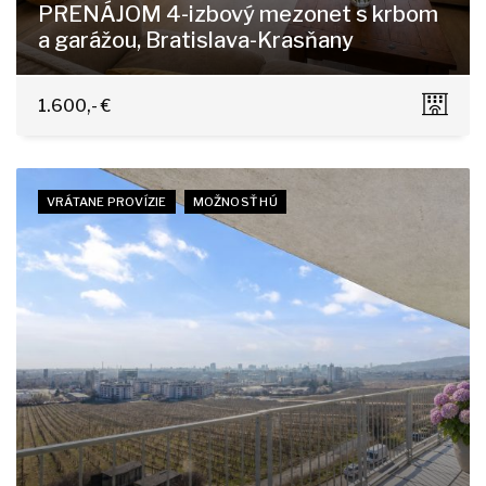
PRENÁJOM 4-izbový mezonet s krbom
a garážou, Bratislava-Krasňany
Horská 11/A, Bratislava - Nové Mesto
1.600,- €
VRÁTANE PROVÍZIE
MOŽNOSŤ HÚ