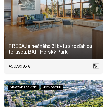
PREDAJ slnečného 3i bytu s rozľahlou
terasou, BAI - Horský Park
Čapkova 16, Bratislava - Staré Mesto
499.999,- €
VRÁTANE PROVÍZIE
MOŽNOSŤ HÚ