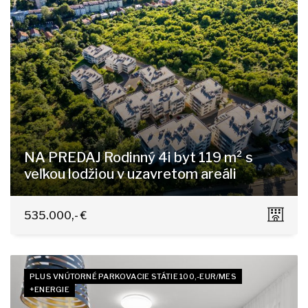
NA PREDAJ Rodinný 4i byt 119 m² s
veľkou lodžiou v uzavretom areáli
Staré grunty 264, Bratislava - Karlova Ves
535.000,- €
PLUS VNÚTORNÉ PARKOVACIE STÁTIE 100,-EUR/MES
+ENERGIE