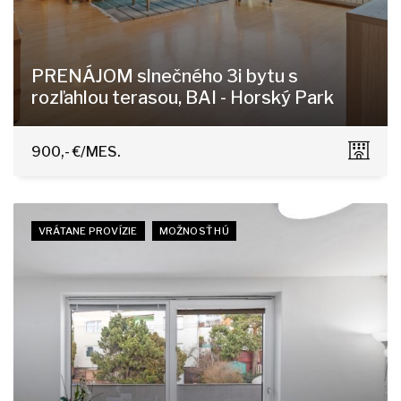
PRENÁJOM slnečného 3i bytu s
rozľahlou terasou, BAI - Horský Park
Čapkova 16, Bratislava - Staré Mesto
900,- €/MES.
VRÁTANE PROVÍZIE
MOŽNOSŤ HÚ