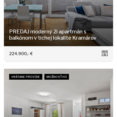
PREDAJ moderný 2i apartmán s
balkónom v tichej lokalite Kramárov
Ďumbierska, Bratislava - Nové Mesto
224.900,- €
VRÁTANE PROVÍZIE
MOŽNOSŤ HÚ