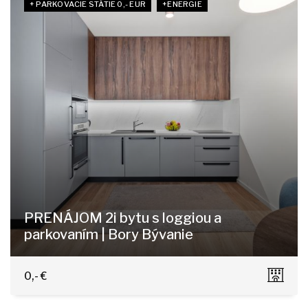
+ PARKOVACIE STÁTIE 0,- EUR
+ENERGIE
PRENÁJOM 2i bytu s loggiou a
parkovaním | Bory Bývanie
Dominika Tatarku 3, Bratislava-Lamač
0,- €