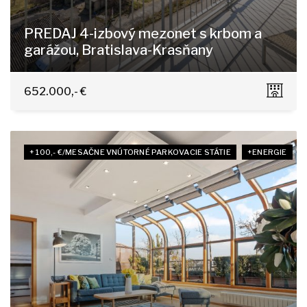
PREDAJ 4-izbový mezonet s krbom a
garážou, Bratislava-Krasňany
Horská 11/A, Bratislava - Nové Mesto
652.000,- €
+ 100,- €/MESAČNE VNÚTORNÉ PARKOVACIE STÁTIE
+ENERGIE