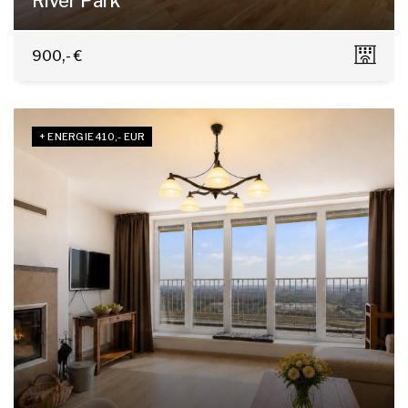
River Park
Dvořákovo nábrežie 4E, Bratislava - Staré Mesto
900,- €
+ ENERGIE 410,- EUR