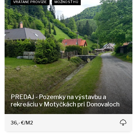
VRÁTANE PROVÍZIE
MOŽNOSŤ HÚ
PREDAJ - Pozemky na výstavbu a
rekreáciu v Motyčkách pri Donovaloch
Motyčky, Banská Bystrica
36,- €/M2