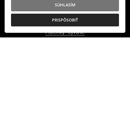
SÚHLASÍM
HĽADÁM
PRISPÔSOBIŤ
Pozemky - bývanie
Poľnohospodárske a lesné pozemky
Rekreačné pozemky
INFO
Makléri
Napíšte nám