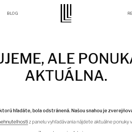
BLOG
R
UJEME, ALE PONUKA
AKTUÁLNA.
ktorú hľadáte, bola odstránená. Našou snahou je zverejňova
nehnuteľnosti
z panelu vyhľadávania nájdete aktuálne ponuky