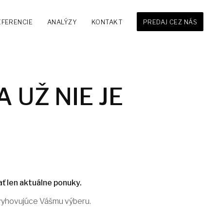
EFERENCIE
ANALÝZY
KONTAKT
PREDAJ CEZ NÁS
 UŽ NIE JE
ť len aktuálne ponuky.
 vyhovujúce Vášmu výberu.