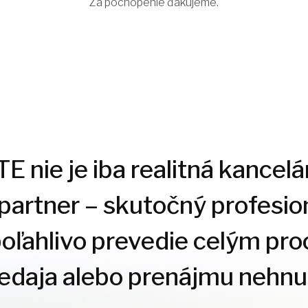
Za pochopenie ďakujeme.
 nie je iba realitná kancelár
 partner – skutočný profesion
poľahlivo prevedie celým pr
redaja alebo prenájmu nehnut