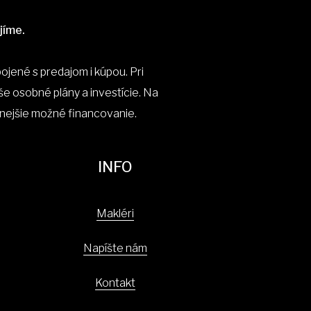
jíme.
jené s predajom i kúpou. Pri
aše osobné plány a investície. Na
nejšie možné financovanie.
INFO
Makléri
Napíšte nám
Kontakt