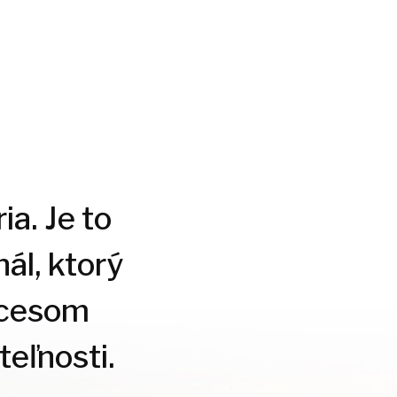
ia. Je to
ál, ktorý
ocesom
eľnosti.