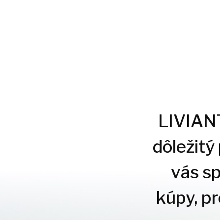
LIVIANTE
dôležitý
vás s
kúpy, p