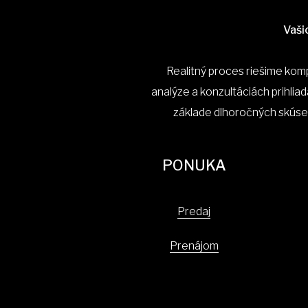
Vaši
Realitný proces riešime kom
analýze a konzultáciách prihliad
základe dlhoročných skúse
PONUKA
Predaj
Prenájom