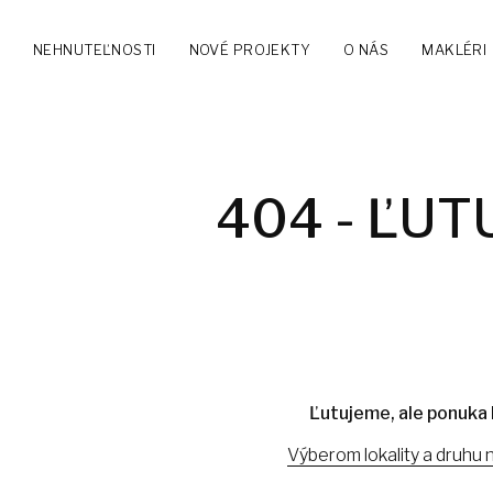
NEHNUTEĽNOSTI
NOVÉ PROJEKTY
O NÁS
MAKLÉRI
404 - ĽUT
Ľutujeme, ale ponuka 
Výberom lokality a druhu 