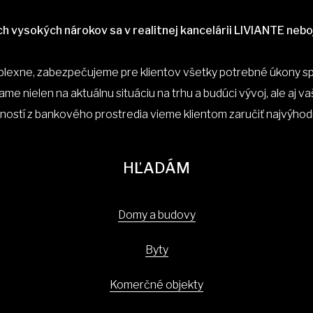
ch vysokých nárokov sa v realitnej kancelárii LIVIANTE nebo
plexne, zabezpečujeme pre klientov všetky potrebné úkony spo
ame nielen na aktuálnu situáciu na trhu a budúci vývoj, ale aj v
ností z bankového prostredia vieme klientom zaručiť najvýhod
HĽADÁM
Domy a budovy
Byty
Komerčné objekty