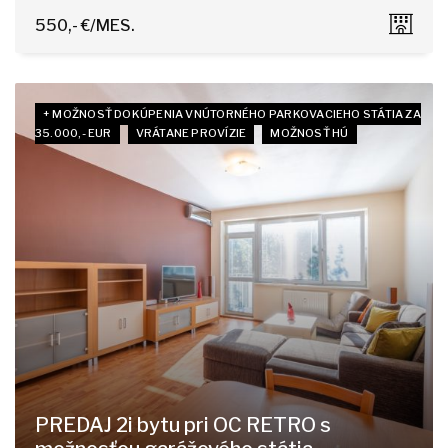
Kollárovo námestie 20, Bratislava - Staré Mesto
550,- €/MES.
+ MOŽNOSŤ DOKÚPENIA VNÚTORNÉHO PARKOVACIEHO STÁTIA ZA
35.000,- EUR
VRÁTANE PROVÍZIE
MOŽNOSŤ HÚ
PREDAJ 2i bytu pri OC RETRO s