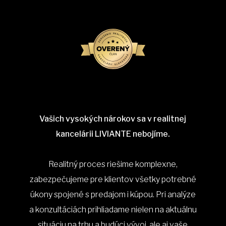
Vašich vysokých nárokov sa v realitnej
kancelárii LIVIANTE nebojíme.
Realitný proces riešime komplexne,
zabezpečujeme pre klientov všetky potrebné
úkony spojené s predajom i kúpou. Pri analýze
a konzultáciách prihliadame nielen na aktuálnu
situáciu na trhu a budúci vývoj, ale aj vaše