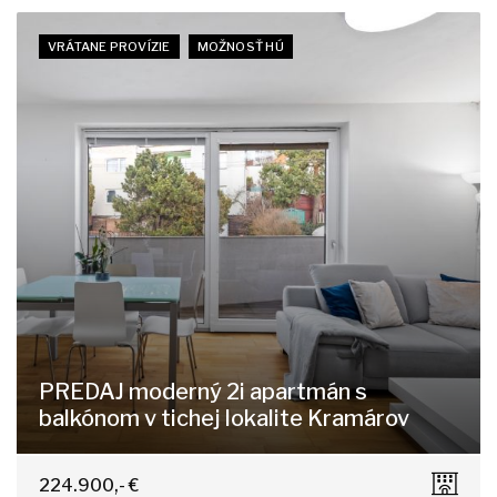
VRÁTANE PROVÍZIE
MOŽNOSŤ HÚ
PREDAJ moderný 2i apartmán s
balkónom v tichej lokalite Kramárov
Ďumbierska, Bratislava - Nové Mesto
224.900,- €