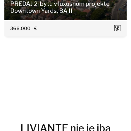
PREDAJ 2i bytu v luxusnom projekte
Downtown Yards, BA II
Košická, Bratislava - Nivy
366.000,- €
LIVIANTE nie je iba