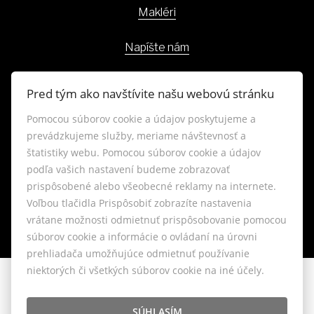
Makléri
Napíšte nám
Kontakt
Pred tým ako navštívite našu webovú stránku
Blog
Pomocou súborov cookie a údajov poskytujeme a
prevádzkujeme služby, meriame návštevnosť a
štatistiky webu. Pomocou súborov cookie a údajov
Lokality
podľa vašich nastavení budeme zobrazovať
prispôsobené alebo všeobecné reklamy na internete.
Nastavenie cookies
Voľbou tlačidla Prispôsobiť zobrazíte nastavenia
vrátane možnosti odmietnuť prispôsobovanie pomocou
súborov cookie a informácie o ovládaní na úrovni
prehliadača umožňujúce odmietnuť používanie
niektorých či všetkých súborov cookie na iné účely.
© 2026 - LIVIANTE, s.r.o.
Belániková 6, Bratislava 841 04, E-mail: info@liviante.sk
SÚHLASÍM