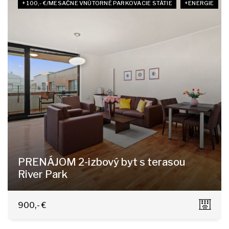
+ 100,- €/MESAČNE VNÚTORNÉ PARKOVACIE STÁTIE
+ENERGIE
PRENÁJOM 2-izbový byt s terasou
River Park
Dvořákovo nábrežie 4E, Bratislava - Staré Mesto
900,- €