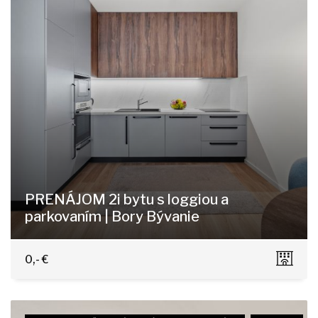
PRENÁJOM 2i bytu s loggiou a
parkovaním | Bory Bývanie
Dominika Tatarku 3, Bratislava-Lamač
0,- €