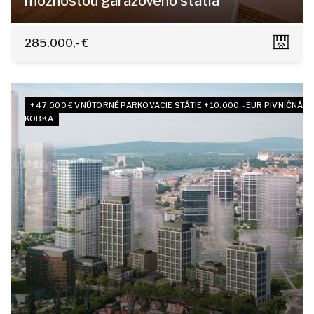
možnosťou garážového státia
Tomášikova 9, Bratislava - Ružinov
285.000,- €
+ 47.000 € VNÚTORNÉ PARKOVACIE STÁTIE + 10.000,- EUR PIVNIČNÁ
KOBKA