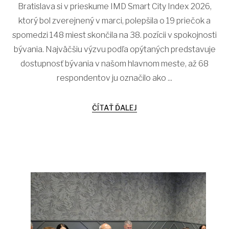
Bratislava si v prieskume IMD Smart City Index 2026,
ktorý bol zverejnený v marci, polepšila o 19 priečok a
spomedzi 148 miest skončila na 38. pozícii v spokojnosti
bývania. Najväčšiu výzvu podľa opýtaných predstavuje
dostupnosť bývania v našom hlavnom meste, až 68
respondentov ju označilo ako ...
ČÍTAŤ ĎALEJ