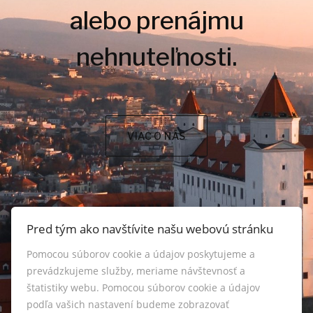
alebo prenájmu
nehnuteľnosti.
VIAC O NÁS
Pred tým ako navštívite našu webovú stránku
Pomocou súborov cookie a údajov poskytujeme a
prevádzkujeme služby, meriame návštevnosť a
štatistiky webu. Pomocou súborov cookie a údajov
podľa vašich nastavení budeme zobrazovať