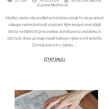
2733x
14.10.2024
Soňa Zubčáková,
Zuzana Murínová
Všetko okolo nás podlieha trendom a inak to nie je ani pri
nákupe nehnuteľností a bývaní. Kým kedysi sme kládli
dôraz na blízkosť pracoviska, autobusovú zastávku či
obchod, dnes už majú mladí ľudia pri výbere iné priority.
Zhrnuli sme ich v článku. ...
ČÍTAŤ ĎALEJ