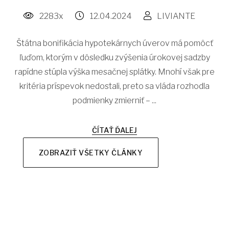
2283x
12.04.2024
LIVIANTE
Štátna bonifikácia hypotekárnych úverov má pomôcť
ľuďom, ktorým v dôsledku zvýšenia úrokovej sadzby
rapídne stúpla výška mesačnej splátky. Mnohí však pre
kritéria príspevok nedostali, preto sa vláda rozhodla
podmienky zmierniť – ...
ČÍTAŤ ĎALEJ
ZOBRAZIŤ VŠETKY ČLÁNKY