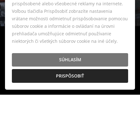
prispôsobené alebo všeobecné reklamy na internete.
Voľbou tlačidla Prispôsobiť zobrazíte nastavenia
vrátane možnosti odmietnuť prispôsobovanie pomocou
súborov cookie a informácie o ovládaní na úrovni
prehliadača umožňujúce odmietnuť používanie
niektorých či všetkých súborov cookie na iné účely.
SÚHLASÍM
PRISPÔSOBIŤ
Vašich vysokých nárokov sa v realitnej
kancelárii LIVIANTE nebojíme.