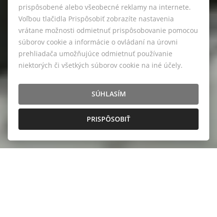
prispôsobené alebo všeobecné reklamy na internete.
Voľbou tlačidla Prispôsobiť zobrazíte nastavenia
vrátane možnosti odmietnuť prispôsobovanie pomocou
súborov cookie a informácie o ovládaní na úrovni
prehliadača umožňujúce odmietnuť používanie
niektorých či všetkých súborov cookie na iné účely.
SÚHLASÍM
PRISPÔSOBIŤ