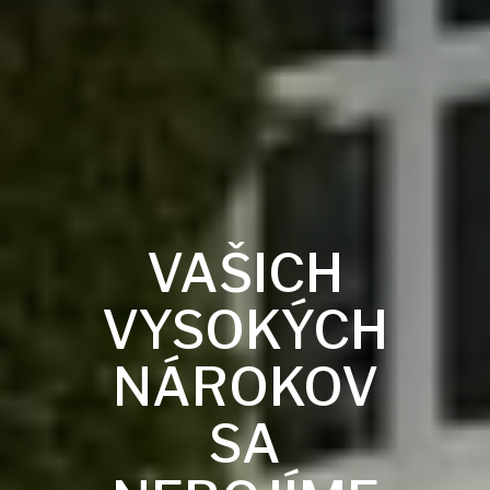
VAŠICH
VYSOKÝCH
NÁROKOV
SA