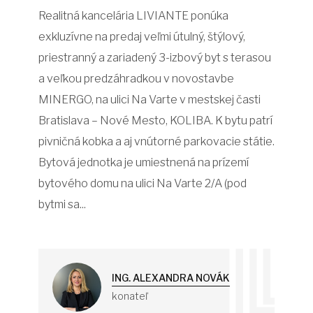
Realitná kancelária LIVIANTE ponúka
exkluzívne na predaj veľmi útulný, štýlový,
priestranný a zariadený 3-izbový byt s terasou
a veľkou predzáhradkou v novostavbe
MINERGO, na ulici Na Varte v mestskej časti
Bratislava – Nové Mesto, KOLIBA. K bytu patrí
pivničná kobka a aj vnútorné parkovacie státie.
Bytová jednotka je umiestnená na prízemí
bytového domu na ulici Na Varte 2/A (pod
bytmi sa...
ING. ALEXANDRA NOVÁK
konateľ