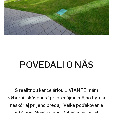
POVEDALI O NÁS
S realitnou kanceláriou LIVIANTE mám
výbornú skúsenosť pri prenájme môjho bytu a
neskôr aj pri jeho predaji. Veľké poďakovanie
patrí pani Novák a pani Zubčákovej za ich