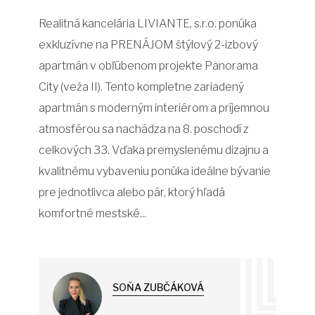
Realitná kancelária LIVIANTE, s.r.o. ponúka
exkluzívne na PRENÁJOM štýlový 2-izbový
apartmán v obľúbenom projekte Panorama
City (veža II). Tento kompletne zariadený
apartmán s moderným interiérom a príjemnou
atmosférou sa nachádza na 8. poschodí z
celkových 33. Vďaka premyslenému dizajnu a
kvalitnému vybaveniu ponúka ideálne bývanie
pre jednotlivca alebo pár, ktorý hľadá
komfortné mestské...
SOŇA ZUBČÁKOVÁ