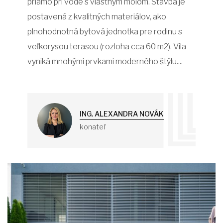
priamo pri vode s vlastným mólom. Stavba je
postavená z kvalitných materiálov, ako
plnohodnotná bytová jednotka pre rodinu s
veľkorysou terasou (rozloha cca 60 m2). Vila
vyniká mnohými prvkami moderného štýlu....
ING. ALEXANDRA NOVÁK
konateľ