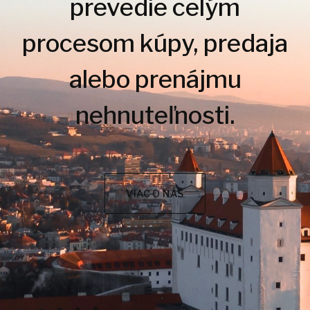
prevedie celým
procesom kúpy, predaja
alebo prenájmu
nehnuteľnosti.
VIAC O NÁS