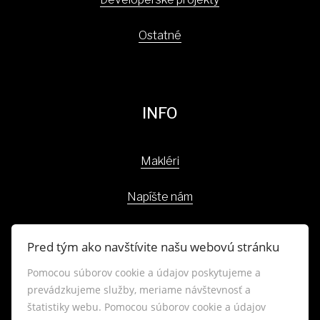
Ostatné
INFO
Makléri
Napíšte nám
Kontakt
Pred tým ako navštívite našu webovú stránku
Blog
Pomocou súborov cookie a údajov poskytujeme a
prevádzkujeme služby, meriame návštevnosť a
Lokality
štatistiky webu. Pomocou súborov cookie a údajov