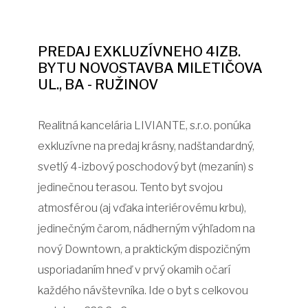
PREDAJ EXKLUZÍVNEHO 4IZB.
BYTU NOVOSTAVBA MILETIČOVA
UL., BA - RUŽINOV
Realitná kancelária LIVIANTE, s.r.o. ponúka
exkluzívne na predaj krásny, nadštandardný,
svetlý 4-izbový poschodový byt (mezanín) s
jedinečnou terasou. Tento byt svojou
atmosférou (aj vďaka interiérovému krbu),
jedinečným čarom, nádherným výhľadom na
nový Downtown, a praktickým dispozičným
usporiadaním hneď v prvý okamih očarí
každého návštevníka. Ide o byt s celkovou