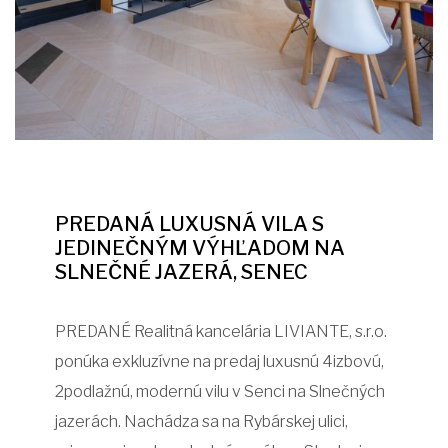
PREDANÁ LUXUSNÁ VILA S
JEDINEČNÝM VÝHĽADOM NA
SLNEČNÉ JAZERÁ, SENEC
PREDANÉ Realitná kancelária LIVIANTE, s.r.o.
ponúka exkluzívne na predaj luxusnú 4izbovú,
2podlažnú, modernú vilu v Senci na Slnečných
jazerách. Nachádza sa na Rybárskej ulici,