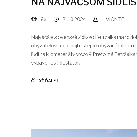
NA NAJVÄČŠOM SÍDLI
8x
21.10.2024
LIVIANTE
Najväčšie slovenské sídlisko Petržalka má rozloh
obyvateľov. Ide o najhustejšie obývanú lokalitu n
ľudí na kilometer štvorcový. Preto má Petržalk
vybavenosť, dostatok ...
ČÍTAŤ ĎALEJ