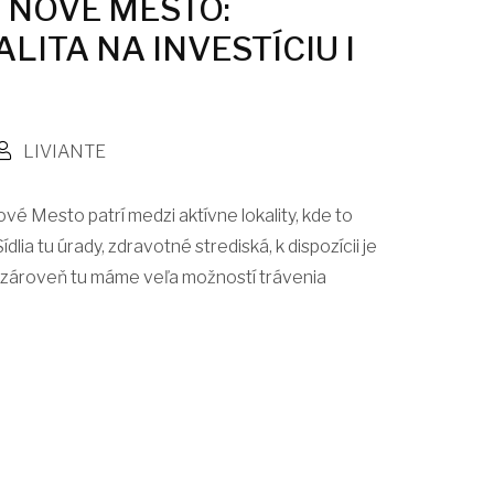
 NOVÉ MESTO:
LITA NA INVESTÍCIU I
LIVIANTE
vé Mesto patrí medzi aktívne lokality, kde to
dlia tu úrady, zdravotné strediská, k dispozícii je
 zároveň tu máme veľa možností trávenia
.