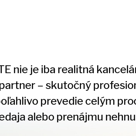
 nie je iba realitná kancelár
 partner – skutočný profesion
poľahlivo prevedie celým pr
redaja alebo prenájmu nehnut