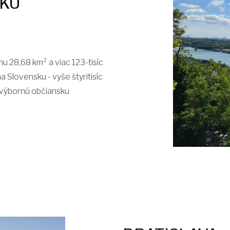
SKU
u 28,68 km² a viac 123-tisíc
a Slovensku - vyše štyritisíc
a výbornú občiansku