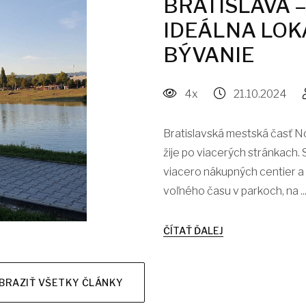
BRATISLAVA –
IDEÁLNA LOKA
BÝVANIE
4x
21.10.2024
Bratislavská mestská časť No
žije po viacerých stránkach. Sí
viacero nákupných centier a
voľného času v parkoch, na ..
ČÍTAŤ ĎALEJ
BRAZIŤ VŠETKY ČLÁNKY