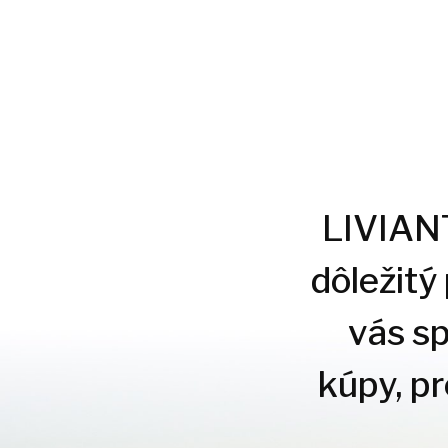
LIVIANTE
dôležitý
vás s
kúpy, p