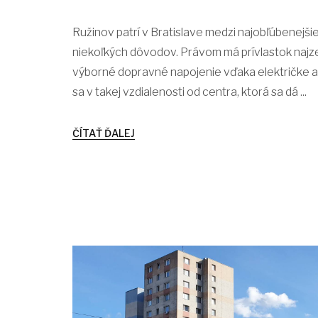
Ružinov patrí v Bratislave medzi najobľúbenejšie 
niekoľkých dôvodov. Právom má prívlastok najze
výborné dopravné napojenie vďaka električke a
sa v takej vzdialenosti od centra, ktorá sa dá ...
ČÍTAŤ ĎALEJ