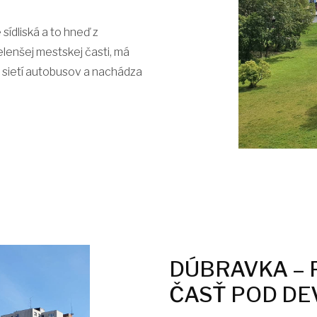
sídliská a to hneď z
lenšej mestskej časti, má
 sietí autobusov a nachádza
DÚBRAVKA – 
ČASŤ POD DE