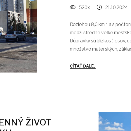
520x
21.10.2024
Rozlohou 8,6 km ² a s počtom
medzi stredne veľké mestské 
Dúbravky sú blízkosť lesov, 
množstvo materských, základn
ČÍTAŤ ĎALEJ
ENNÝ ŽIVOT