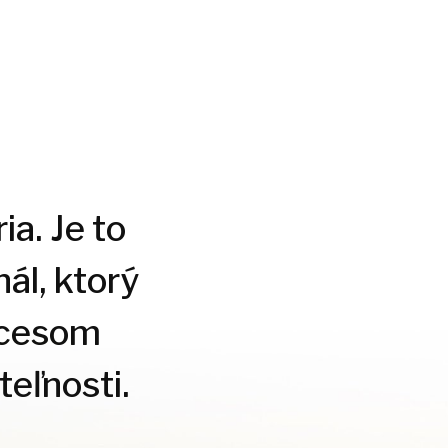
ia. Je to
ál, ktorý
ocesom
eľnosti.