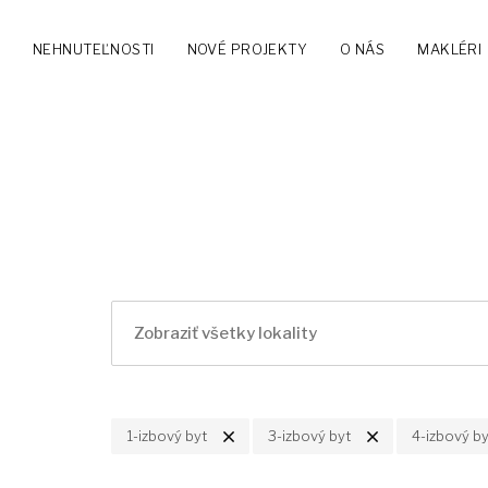
NEHNUTEĽNOSTI
NOVÉ PROJEKTY
O NÁS
MAKLÉRI
1-izbový byt
3-izbový byt
4-izbový by