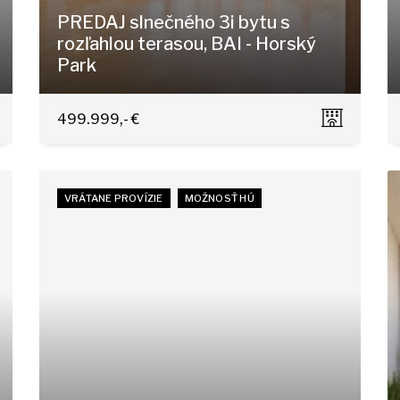
PREDAJ slnečného 3i bytu s
rozľahlou terasou, BAI - Horský
Park
to
Čapkova 16, Bratislava - Staré Mesto
499.999,- €
VRÁTANE PROVÍZIE
MOŽNOSŤ HÚ