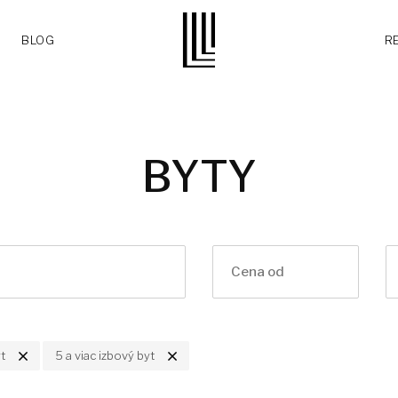
BLOG
R
BYTY
t
5 a viac izbový byt