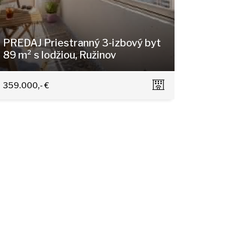
PREDAJ Priestranný 3-izbový byt
89 m² s lodžiou, Ružinov
Jégeho, Bratislava - Nivy
359.000,- €