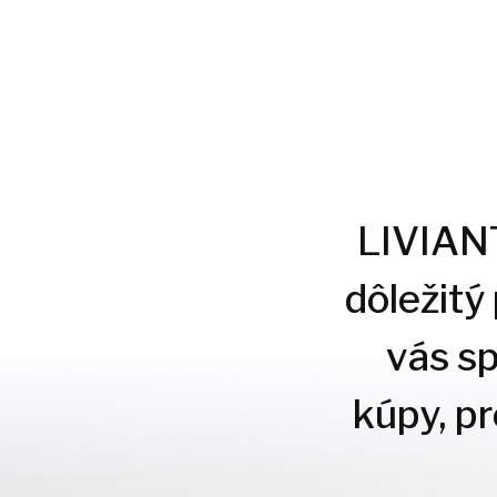
LIVIANTE
dôležitý
vás s
kúpy, p