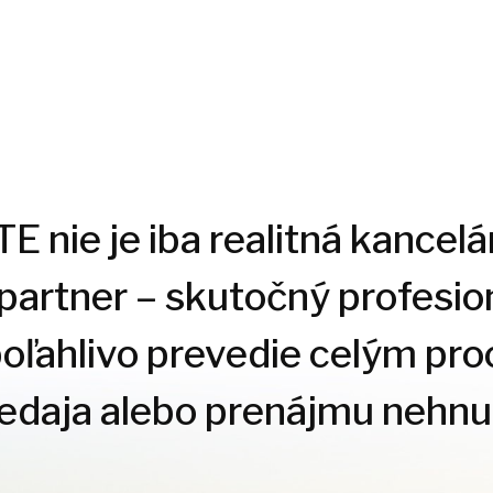
 nie je iba realitná kancelár
 partner – skutočný profesion
poľahlivo prevedie celým pr
redaja alebo prenájmu nehnut