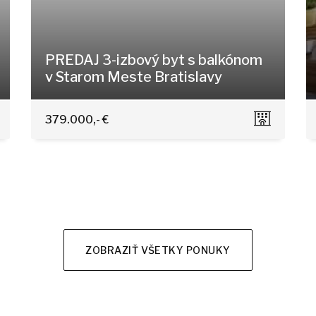
PREDAJ 3-izbový byt s balkónom
v Starom Meste Bratislavy
Kúpeľná 7, Bratislava - Staré Mesto
379.000,- €
ZOBRAZIŤ VŠETKY PONUKY