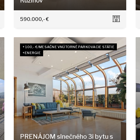
Ružinov
Komárnická, Bratislava - Ružinov
590.000,- €
+ 100,- €/MESAČNE VNÚTORNÉ PARKOVACIE STÁTIE
+ENERGIE
PRENÁJOM slnečného 3i bytu s