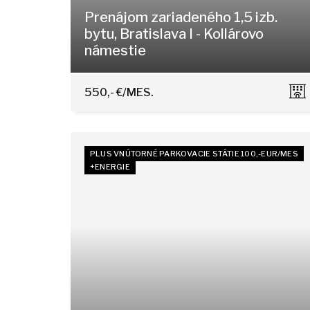
Prenájom zariadeného 1,5 izb.
bytu, Bratislava I - Kollárovo
námestie
Kollárovo námestie 20, Bratislava - Staré Mes
550,- €/MES.
PLUS VNÚTORNÉ PARKOVACIE STÁTIE 100,-EUR/MES
+ENERGIE