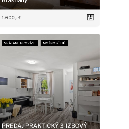
Krasňany
Horská 11/A, Bratislava - Nové Mesto
1.600,- €
VRÁTANE PROVÍZIE
MOŽNOSŤ HÚ
PREDAJ PRAKTICKÝ 3-IZBOVÝ