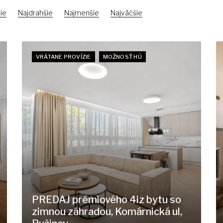
ie
Najdrahšie
Najmenšie
Najväčšie
VRÁTANE PROVÍZIE
MOŽNOSŤ HÚ
PREDAJ prémiového 4iz bytu so
zimnou záhradou, Komárnická ul,