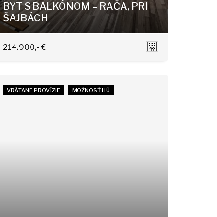
BYT S BALKÓNOM – RAČA, PRI
ŠAJBÁCH
Pri Šajbách, Bratislava - Rača
214.900,- €
VRÁTANE PROVÍZIE
MOŽNOSŤ HÚ