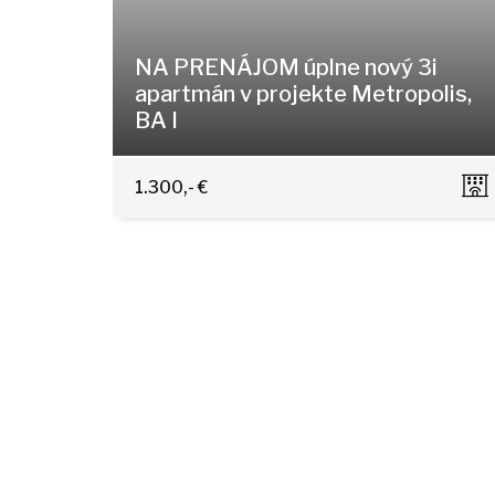
NA PRENÁJOM úplne nový 3i
apartmán v projekte Metropolis,
BA I
Bottova 4-6, Bratislava - Staré Mesto
1.300,- €