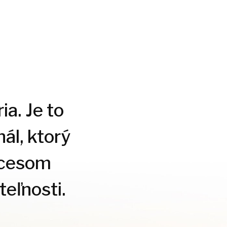
ia. Je to
ál, ktorý
ocesom
eľnosti.