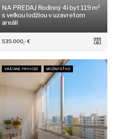
NA PREDAJ Rodinný 4i byt 119 m²
s veľkou lodžiou v uzavretom
areáli
Staré grunty 264, Bratislava - Karlova Ves
535.000,- €
VRÁTANE PROVÍZIE
MOŽNOSŤ HÚ