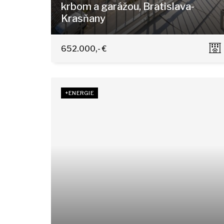
krbom a garážou, Bratislava-
Krasňany
Horská 11/A, Bratislava - Nové Mesto
652.000,- €
+ENERGIE