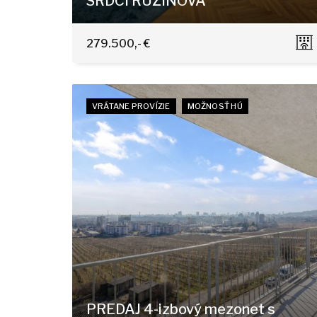
SRDCI RUŽINOVA
Jadrová 13, Bratislava-Ružinov
279.500,- €
VRÁTANE PROVÍZIE
MOŽNOSŤ HÚ
PREDAJ 4-izbový mezonet s