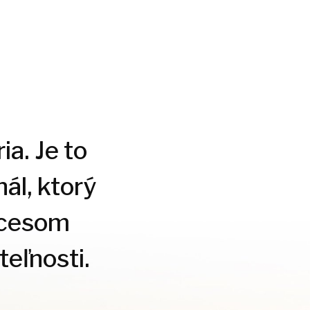
ia. Je to
ál, ktorý
ocesom
eľnosti.