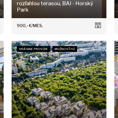
rozľahlou terasou, BAI - Horský
Park
Čapkova 16, Bratislava - Staré Mesto
900,- €/MES.
VRÁTANE PROVÍZIE
MOŽNOSŤ HÚ