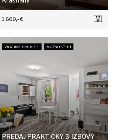
Krasňany
Horská 11/A, Bratislava - Nové Mesto
1.600,- €
VRÁTANE PROVÍZIE
MOŽNOSŤ HÚ
PREDAJ PRAKTICKÝ 3-IZBOVÝ