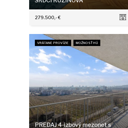
SRDCI RUŽINOVA
Jadrová 13, Bratislava-Ružinov
279.500,- €
VRÁTANE PROVÍZIE
MOŽNOSŤ HÚ
PREDAJ 4-izbový mezonet s