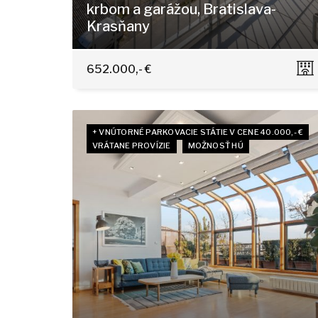
krbom a garážou, Bratislava-
Krasňany
Horská 11/A, Bratislava - Nové Mesto
652.000,- €
+ VNÚTORNÉ PARKOVACIE STÁTIE V CENE 40.000,- €
VRÁTANE PROVÍZIE
MOŽNOSŤ HÚ