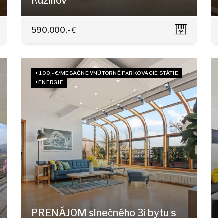
Ružinov
Komárnická, Bratislava - Ružinov
590.000,- €
+ 100,- €/MESAČNE VNÚTORNÉ PARKOVACIE STÁTIE
+ENERGIE
PRENÁJOM slnečného 3i bytu s