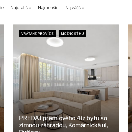
ie
Najdrahšie
Najmenšie
Najväčšie
VRÁTANE PROVÍZIE
MOŽNOSŤ HÚ
PREDAJ prémiového 4iz bytu so
zimnou záhradou, Komárnická ul,