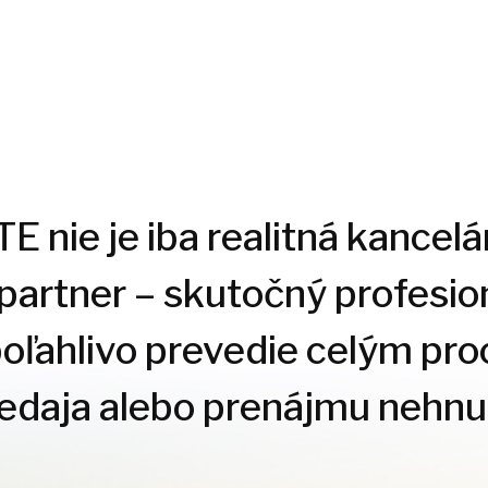
 nie je iba realitná kancelár
 partner – skutočný profesion
poľahlivo prevedie celým pr
redaja alebo prenájmu nehnut