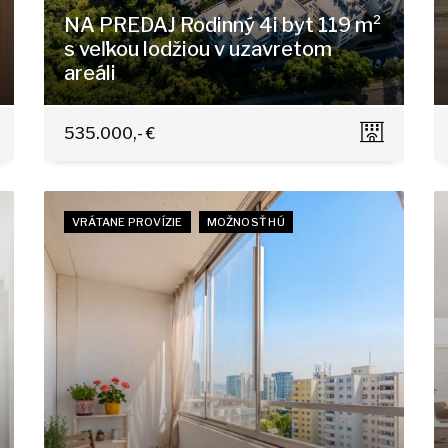
NA PREDAJ Rodinný 4i byt 119 m²
s veľkou lodžiou v uzavretom
areáli
Staré grunty 264, Bratislava - Karlova Ves
535.000,- €
VRÁTANE PROVÍZIE
MOŽNOSŤ HÚ