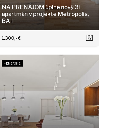
NA PRENÁJOM úplne nový 3i
apartmán v projekte Metropolis,
BA I
Bottova 4-6, Bratislava - Staré Mesto
1.300,- €
+ENERGIE