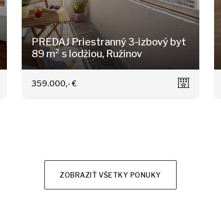
PREDAJ Priestranný 3-izbový byt
89 m² s lodžiou, Ružinov
Jégeho, Bratislava - Nivy
359.000,- €
ZOBRAZIŤ VŠETKY PONUKY