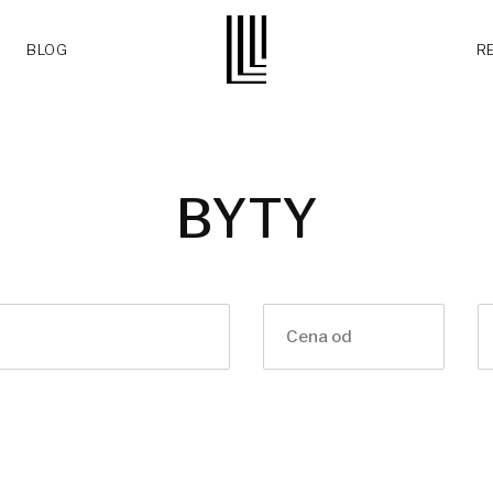
BLOG
R
BYTY