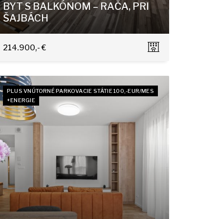
BYT S BALKÓNOM – RAČA, PRI
ŠAJBÁCH
Pri Šajbách, Bratislava - Rača
214.900,- €
PLUS VNÚTORNÉ PARKOVACIE STÁTIE 100,-EUR/MES
+ENERGIE