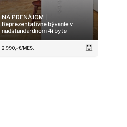
NA PRENÁJOM |
Reprezentatívne bývanie v
nadštandardnom 4i byte
Gröslingova, Bratislava - Staré Mesto
2.990,- €/MES.