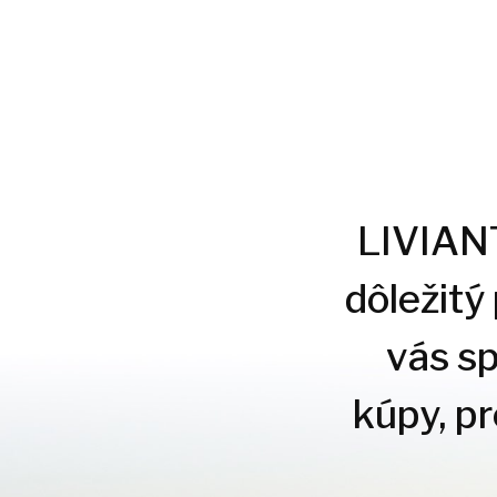
LIVIANTE
dôležitý
vás s
kúpy, p