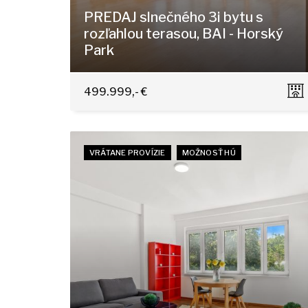
PREDAJ slnečného 3i bytu s
rozľahlou terasou, BAI - Horský
Park
Čapkova 16, Bratislava - Staré Mesto
499.999,- €
VRÁTANE PROVÍZIE
MOŽNOSŤ HÚ