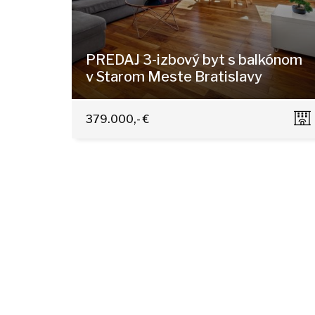
PREDAJ 3-izbový byt s balkónom
v Starom Meste Bratislavy
Kúpeľná 7, Bratislava - Staré Mesto
379.000,- €