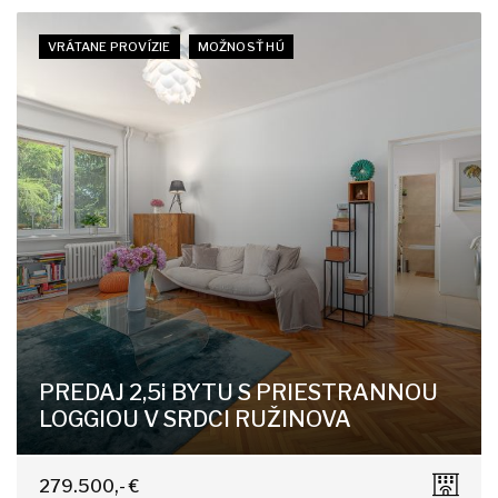
VRÁTANE PROVÍZIE
MOŽNOSŤ HÚ
PREDAJ 2,5i BYTU S PRIESTRANNOU
LOGGIOU V SRDCI RUŽINOVA
Jadrová 13, Bratislava-Ružinov
279.500,- €