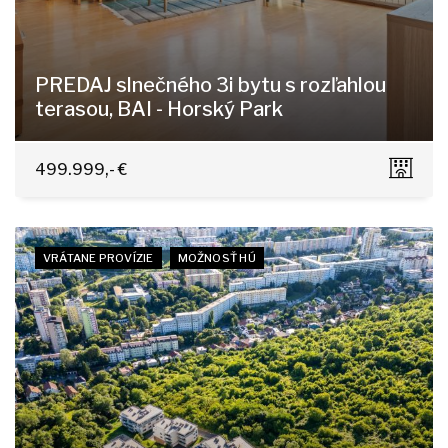
PREDAJ slnečného 3i bytu s rozľahlou
terasou, BAI - Horský Park
Čapkova 16, Bratislava - Staré Mesto
499.999,- €
VRÁTANE PROVÍZIE
MOŽNOSŤ HÚ