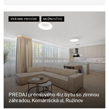
VRÁTANE PROVÍZIE
MOŽNOSŤ HÚ
PREDAJ prémiového 4iz bytu so zimnou
záhradou, Komárnická ul, Ružinov