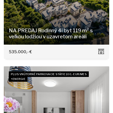
NA PREDAJ Rodinný 4i byt 119 m² s
veľkou lodžiou v uzavretom areáli
Staré grunty 264, Bratislava - Karlova Ves
535.000,- €
PLUS VNÚTORNÉ PARKOVACIE STÁTIE 100,-EUR/MES
+ENERGIE