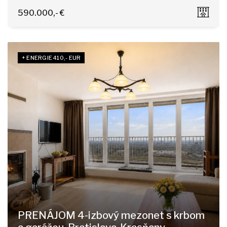
Komárnická, Bratislava - Ružinov
590.000,- €
+ ENERGIE 410,- EUR
PRENÁJOM 4-izbový mezonet s krbom