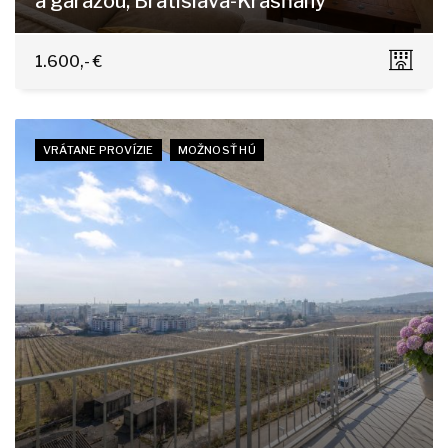
a garážou, Bratislava-Krasňany
Horská 11/A, Bratislava - Nové Mesto
1.600,- €
VRÁTANE PROVÍZIE
MOŽNOSŤ HÚ