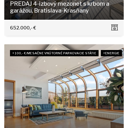
PREDAJ 4-izbový mezonet s krbom a
garážou, Bratislava-Krasňany
Horská 11/A, Bratislava - Nové Mesto
652.000,- €
+ 100,- €/MESAČNE VNÚTORNÉ PARKOVACIE STÁTIE
+ENERGIE