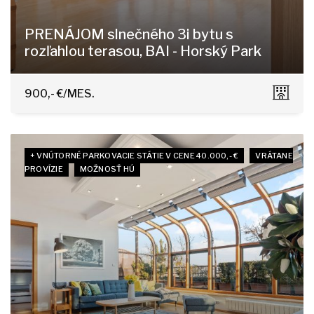
PRENÁJOM slnečného 3i bytu s
rozľahlou terasou, BAI - Horský Park
Čapkova 16, Bratislava - Staré Mesto
900,- €/MES.
+ VNÚTORNÉ PARKOVACIE STÁTIE V CENE 40.000,- €
VRÁTANE
PROVÍZIE
MOŽNOSŤ HÚ