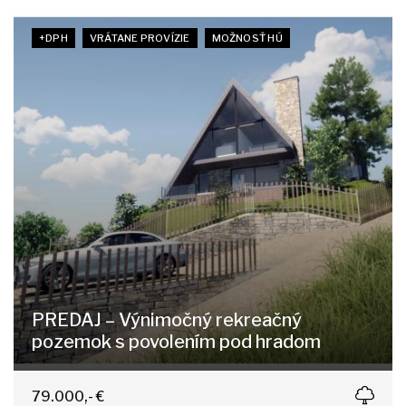
+DPH
VRÁTANE PROVÍZIE
MOŽNOSŤ HÚ
PREDAJ – Výnimočný rekreačný
pozemok s povolením pod hradom
Podhradie
79.000,- €