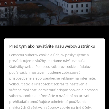
Pred tým ako navštívite našu webovú stránku
Pomocou súborov cookie a údajov poskytujeme a
prevádzkujeme služby, meriame návštevnosť a
štatistiky webu. Pomocou súborov cookie a údajov
podľa vašich nastavení budeme zobrazovať
prispôsobené alebo všeobecné reklamy na internete.
Voľbou tlačidla Prispôsobiť zobrazíte nastavenia
vrátane možnosti odmietnuť prispôsobovanie pomocou
Vašich vysokých nárokov sa v realitnej
súborov cookie a informácie o ovládaní na úrovni
kancelárii LIVIANTE nebojíme.
prehliadača umožňujúce odmietnuť používanie
niektorých či všetkých súborov cookie na iné účely.