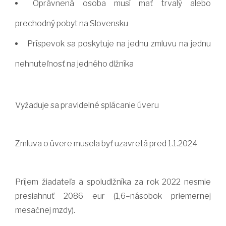
Oprávnená osoba musí mať trvalý alebo
prechodný pobyt na Slovensku
Príspevok sa poskytuje na jednu zmluvu na jednu
nehnuteľnosť na jedného dlžníka
Vyžaduje sa pravidelné splácanie úveru
Zmluva o úvere musela byť uzavretá pred 1.1.2024
Príjem žiadateľa a spoludlžníka za rok 2022 nesmie
presiahnuť 2086 eur (1,6–násobok priemernej
mesačnej mzdy).