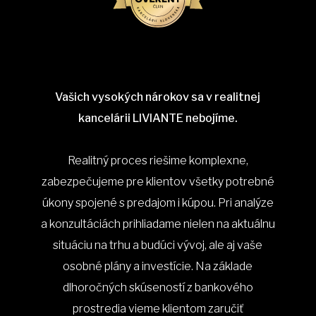
Vašich vysokých nárokov sa v realitnej
kancelárii LIVIANTE nebojíme.
Realitný proces riešime komplexne,
zabezpečujeme pre klientov všetky potrebné
úkony spojené s predajom i kúpou. Pri analýze
a konzultáciách prihliadame nielen na aktuálnu
situáciu na trhu a budúci vývoj, ale aj vaše
osobné plány a investície. Na základe
dlhoročných skúseností z bankového
prostredia vieme klientom zaručiť