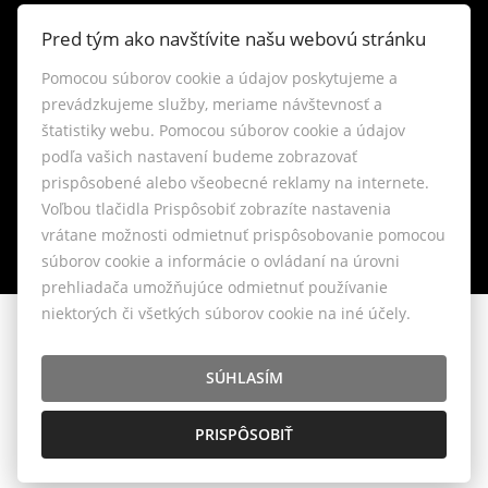
Kontakt
Pred tým ako navštívite našu webovú stránku
Blog
Pomocou súborov cookie a údajov poskytujeme a
prevádzkujeme služby, meriame návštevnosť a
štatistiky webu. Pomocou súborov cookie a údajov
Lokality
podľa vašich nastavení budeme zobrazovať
prispôsobené alebo všeobecné reklamy na internete.
Nastavenie cookies
Voľbou tlačidla Prispôsobiť zobrazíte nastavenia
vrátane možnosti odmietnuť prispôsobovanie pomocou
súborov cookie a informácie o ovládaní na úrovni
prehliadača umožňujúce odmietnuť používanie
niektorých či všetkých súborov cookie na iné účely.
© 2026 - LIVIANTE, s.r.o.
Belániková 6, Bratislava 841 04, E-mail: info@liviante.sk
SÚHLASÍM
PRISPÔSOBIŤ