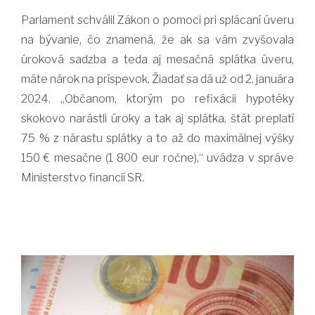
Parlament schválil Zákon o pomoci pri splácaní úveru
na bývanie, čo znamená, že ak sa vám zvyšovala
úroková sadzba a teda aj mesačná splátka úveru,
máte nárok na príspevok. Žiadať sa dá už od 2. januára
2024. „Občanom, ktorým po refixácii hypotéky
skokovo narástli úroky a tak aj splátka, štát preplatí
75 % z nárastu splátky a to až do maximálnej výšky
150 € mesačne (1 800 eur ročne),“ uvádza v správe
Ministerstvo financií SR.