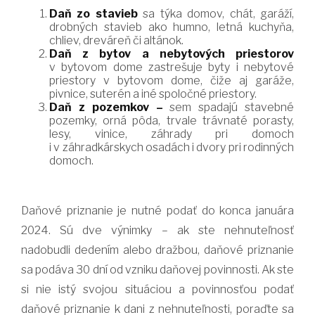
Daň zo stavieb
sa týka domov, chát, garáží,
drobných stavieb ako humno, letná kuchyňa,
chliev, dreváreň či altánok.
Daň z bytov a nebytových priestorov
v bytovom dome zastrešuje byty i nebytové
priestory v bytovom dome, čiže aj garáže,
pivnice, suterén a iné spoločné priestory.
Daň z pozemkov –
sem spadajú stavebné
pozemky, orná pôda, trvale trávnaté porasty,
lesy, vinice, záhrady pri domoch
i v záhradkárskych osadách i dvory pri rodinných
domoch.
Daňové priznanie je nutné podať do konca januára
2024. Sú dve výnimky – ak ste nehnuteľnosť
nadobudli dedením alebo dražbou, daňové priznanie
sa podáva 30 dní od vzniku daňovej povinnosti. Ak ste
si nie istý svojou situáciou a povinnosťou podať
daňové priznanie k dani z nehnuteľnosti, poraďte sa