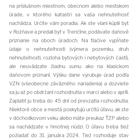
na príslušnom miestnom, obecnom alebo mestskom
úrade, v ktorého katastri sa vaša nehnuteľnosť
nachádza. Určite vám poradia. Ak ste vlani kúpili byt
v Rožňave a predali byt v Trenčíne, podávate daňové
priznanie na oboch úradoch. Na tlačive vypĺňate
údaje o nehnuteľnosti (výmera pozemku, druh
nehnuteľnosti, rozloha bytových i nebytových častí),
ale neuvádzate žiadnu sumu ako na klasickom
daňovom priznaní. Výšku dane vyrubuje úrad podľa
VZN (všeobecne záväzného nariadenia) a dozviete
sa ju až po obdržaní rozhodnutia v marci alebo v apríli.
Zaplatiť ju treba do 45 dní od prevzatia rozhodnutia.
Niektoré obce a mestá poskytujú určitú úľavu, ak ste
v dôchodkovom veku alebo máte preukaz ŤZP alebo
sa nachádzate v hmotnej núdzi. O úľavu treba tiež
požiadať do 31. januára 2024. Tiež rozhoduje stav