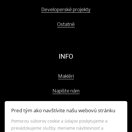
Developerské projekty
Ostatné
INFO
Makléri
Napíšte nám
Kontakt
Pred tým ako navštívite našu webovú stránku
Blog
Pomocou súborov cookie a údajov poskytujeme a
prevádzkujeme služby, meriame návštevnosť a