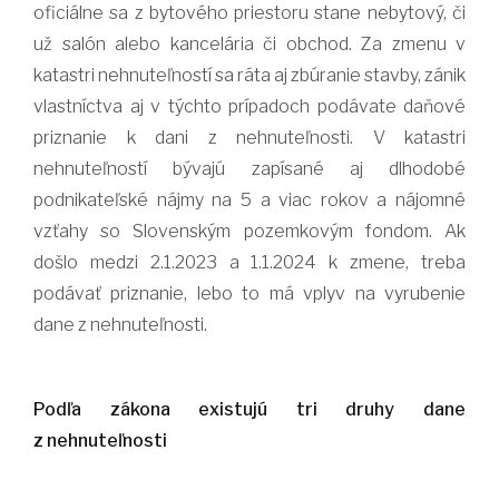
oficiálne sa z bytového priestoru stane nebytový, či
už salón alebo kancelária či obchod. Za zmenu v
katastri nehnuteľností sa ráta aj zbúranie stavby, zánik
vlastníctva aj v týchto prípadoch podávate daňové
priznanie k dani z nehnuteľnosti. V katastri
nehnuteľností bývajú zapísané aj dlhodobé
podnikateľské nájmy na 5 a viac rokov a nájomné
vzťahy so Slovenským pozemkovým fondom. Ak
došlo medzi 2.1.2023 a 1.1.2024 k zmene, treba
podávať priznanie, lebo to má vplyv na vyrubenie
dane z nehnuteľnosti.
Podľa zákona existujú tri druhy dane
z nehnuteľnosti