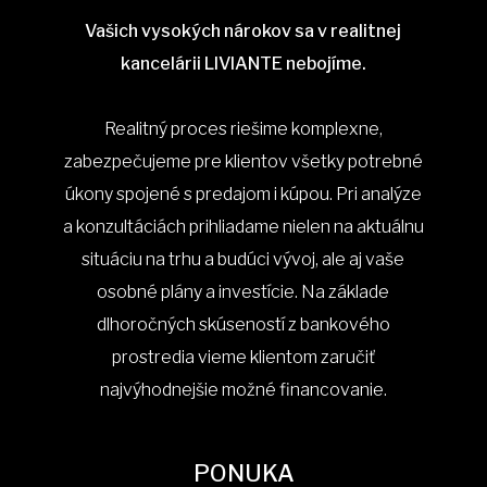
Vašich vysokých nárokov sa v realitnej
kancelárii LIVIANTE nebojíme.
Realitný proces riešime komplexne,
zabezpečujeme pre klientov všetky potrebné
úkony spojené s predajom i kúpou. Pri analýze
a konzultáciách prihliadame nielen na aktuálnu
situáciu na trhu a budúci vývoj, ale aj vaše
osobné plány a investície. Na základe
dlhoročných skúseností z bankového
prostredia vieme klientom zaručiť
najvýhodnejšie možné financovanie.
PONUKA