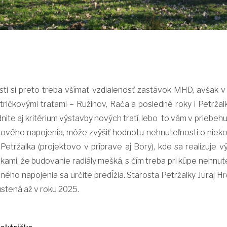
ti si preto treba všímať vzdialenosť zastávok MHD, avšak v
tričkovými traťami – Ružinov, Rača a posledné roky i Petržalk
dnite aj kritérium výstavby nových tratí, lebo to vám v priebeh
ového napojenia, môže zvýšiť hodnotu nehnuteľnosti o niekoľ
 Petržalka (projektovo v príprave aj Bory), kde sa realizuje 
ami, že budovanie radiály mešká, s čím treba pri kúpe nehnute
ého napojenia sa určite predĺžia. Starosta Petržalky Juraj Hr
stená až v roku 2025.