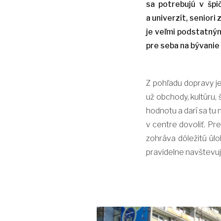
sa potrebujú v špi
a univerzít, seniori
je veľmi podstatným
pre seba na bývanie 
Z pohľadu dopravy je
už obchody, kultúru, 
hodnotu a darí sa tu 
v centre dovoliť. Pre
zohráva dôležitú úlo
pravidelne navštevuj