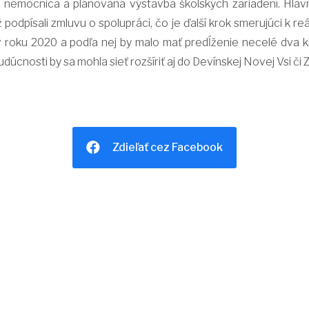
á nemocnica a plánovaná výstavba školských zariadení. Hla
podpísali zmluvu o spolupráci, čo je ďalší krok smerujúci k re
 roku 2020 a podľa nej by malo mať predĺženie necelé dva ki
udúcnosti by sa mohla sieť rozšíriť aj do Devínskej Novej Vsi či 
Zdieľať cez Facebook