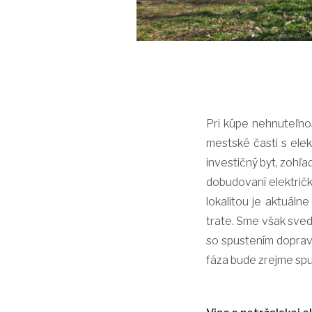
Pri kúpe nehnuteľnos
mestské časti s elek
investičný byt, zohľa
dobudovaní električk
lokalitou je aktuálne
trate. Sme však svedk
so spustením dopravn
fáza bude zrejme spu