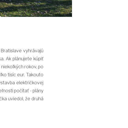
 Bratislave vyhrávajú
a. Ak plánujete kúpiť
u niekoľkých rokov, po
ko tisíc eur. Takouto
výstavba električkovej
ľnosti počítať - plány
čka uviedol, že druhá