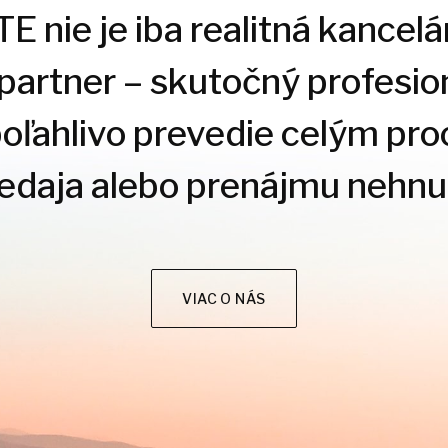
 nie je iba realitná kancelár
 partner – skutočný profesion
poľahlivo prevedie celým pr
redaja alebo prenájmu nehnut
VIAC O NÁS