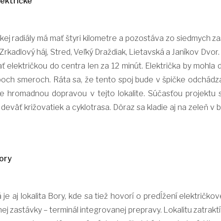
lektričke
ej radiály má mať štyri kilometre a pozostáva zo siedmych 
rkadlový háj, Stred, Veľký Draždiak, Lietavská a Janíkov Dvor.
ať električkou do centra len za 12 minút. Električka by mohla
oboch smeroch. Ráta sa, že tento spoj bude v špičke odchádz
ie hromadnou dopravou v tejto lokalite. Súčasťou projektu s
eväť križovatiek a cyklotrasa. Dôraz sa kladie aj na zeleň v
Bory
je aj lokalita Bory, kde sa tiež hovorí o predĺžení električko
ej zastávky – terminál integrovanej prepravy. Lokalitu zatrakt