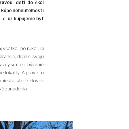
ravou, deti do škôl
ri kúpe nehnuteľnosti
, či už kupujeme byt
 všetko „po ruke“, či
rahšie, držia si svoju
 každý si môže bývanie
e lokality. A práve tu
 miesta, ktoré človek
vé zariadenia.