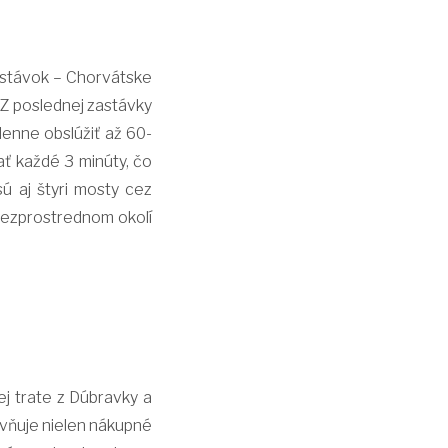
zastávok – Chorvátske
 Z poslednej zastávky
 denne obslúžiť až 60-
ať každé 3 minúty, čo
ú aj štyri mosty cez
 bezprostrednom okolí
vej trate z Dúbravky a
ívňuje nielen nákupné