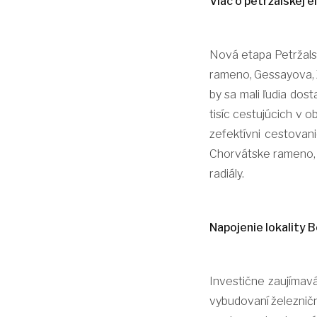
Viac o petržalskej e
Nová etapa Petržalsk
rameno, Gessayova, Z
by sa mali ľudia dost
tisíc cestujúcich v 
zefektívni cestovan
Chorvátske rameno, d
radiály.
Napojenie lokality 
Investične zaujímavá 
vybudovaní železničn