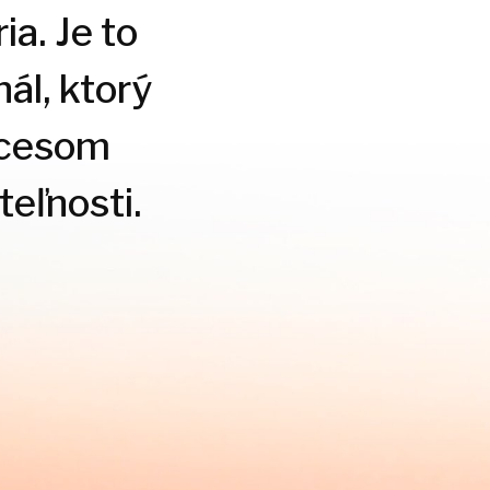
ia. Je to
ál, ktorý
ocesom
eľnosti.