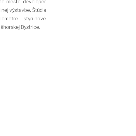
vné mesto, developer
álnej výstavbe. Štúdia
lometre – štyri nové
Záhorskej Bystrice.