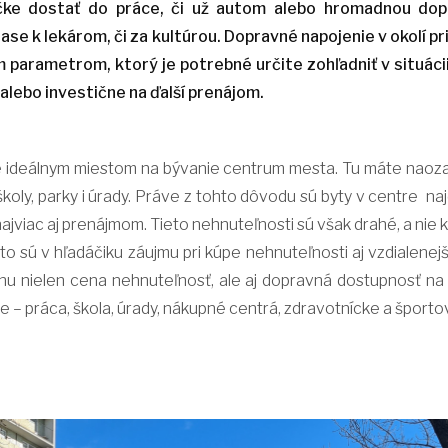
čke dostať do práce, či už autom alebo hromadnou dop
 zase k lekárom, či za kultúrou. Dopravné napojenie v okolí p
 parametrom, ktorý je potrebné určite zohľadniť v situácii
alebo investične na ďalší prenájom.
 ideálnym miestom na bývanie centrum mesta. Tu máte naozaj
školy, parky i úrady. Práve z tohto dôvodu sú byty v centre najd
najviac aj prenájmom. Tieto nehnuteľnosti sú však drahé, a nie
to sú v hľadáčiku záujmu pri kúpe nehnuteľnosti aj vzdialenejši
hu nielen cena nehnuteľnosť, ale aj dopravná dostupnosť na
e – práca, škola, úrady, nákupné centrá, zdravotnícke a športo