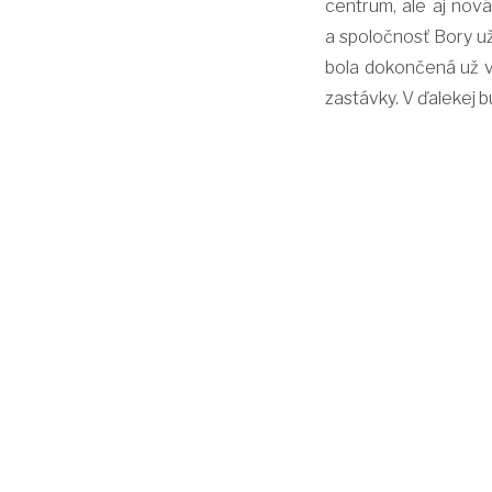
centrum, ale aj nov
a spoločnosť Bory už 
bola dokončená už v
zastávky. V ďalekej b