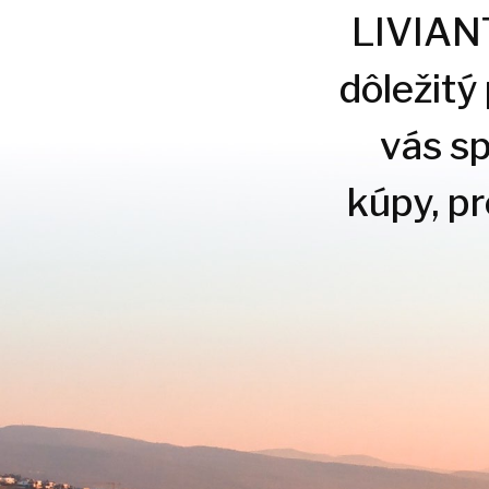
LIVIANTE
dôležitý
vás s
kúpy, p