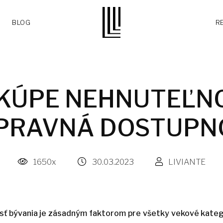
BLOG
R
 KÚPE NEHNUTEĽN
PRAVNÁ DOSTUPN
1650x
30.03.2023
LIVIANTE
ť bývania je zásadným faktorom pre všetky vekové kategór