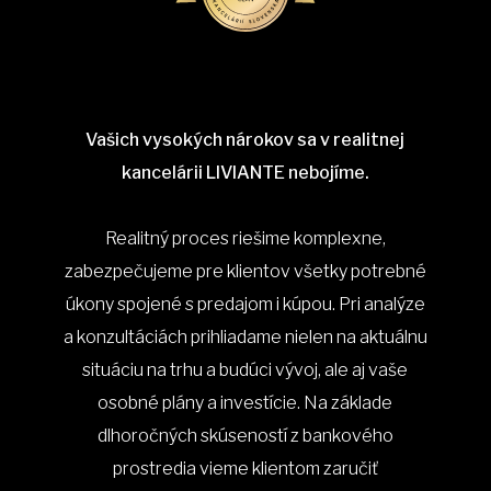
Vašich vysokých nárokov sa v realitnej
kancelárii LIVIANTE nebojíme.
Realitný proces riešime komplexne,
zabezpečujeme pre klientov všetky potrebné
úkony spojené s predajom i kúpou. Pri analýze
a konzultáciách prihliadame nielen na aktuálnu
situáciu na trhu a budúci vývoj, ale aj vaše
osobné plány a investície. Na základe
dlhoročných skúseností z bankového
prostredia vieme klientom zaručiť