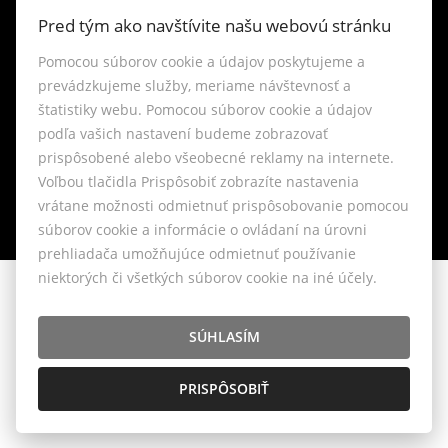
Kontakt
Pred tým ako navštívite našu webovú stránku
Blog
Pomocou súborov cookie a údajov poskytujeme a
prevádzkujeme služby, meriame návštevnosť a
štatistiky webu. Pomocou súborov cookie a údajov
Lokality
podľa vašich nastavení budeme zobrazovať
prispôsobené alebo všeobecné reklamy na internete.
Nastavenie cookies
Voľbou tlačidla Prispôsobiť zobrazíte nastavenia
vrátane možnosti odmietnuť prispôsobovanie pomocou
súborov cookie a informácie o ovládaní na úrovni
prehliadača umožňujúce odmietnuť používanie
niektorých či všetkých súborov cookie na iné účely.
© 2026 - LIVIANTE, s.r.o.
Belániková 6, Bratislava 841 04, E-mail: info@liviante.sk
SÚHLASÍM
PRISPÔSOBIŤ