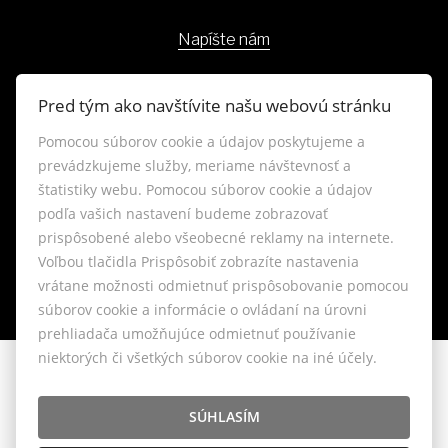
Napíšte nám
Kontakt
Pred tým ako navštívite našu webovú stránku
Blog
Pomocou súborov cookie a údajov poskytujeme a
prevádzkujeme služby, meriame návštevnosť a
štatistiky webu. Pomocou súborov cookie a údajov
Lokality
podľa vašich nastavení budeme zobrazovať
prispôsobené alebo všeobecné reklamy na internete.
Nastavenie cookies
Voľbou tlačidla Prispôsobiť zobrazíte nastavenia
vrátane možnosti odmietnuť prispôsobovanie pomocou
súborov cookie a informácie o ovládaní na úrovni
prehliadača umožňujúce odmietnuť používanie
niektorých či všetkých súborov cookie na iné účely.
© 2026 - LIVIANTE, s.r.o.
Belániková 6, Bratislava 841 04, E-mail: info@liviante.sk
SÚHLASÍM