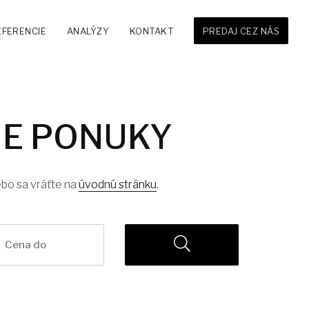
EFERENCIE
ANALÝZY
KONTAKT
PREDAJ CEZ NÁS
NE PONUKY
ebo sa vráťte na
úvodnú stránku
.