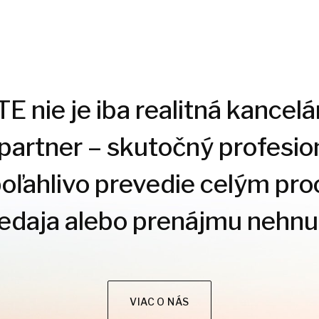
 nie je iba realitná kancelár
 partner – skutočný profesion
poľahlivo prevedie celým pr
redaja alebo prenájmu nehnut
VIAC O NÁS