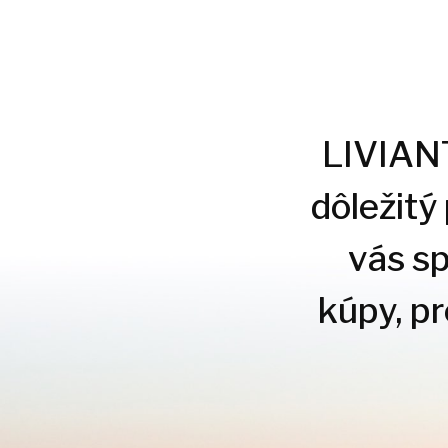
LIVIANTE
dôležitý
vás s
kúpy, p