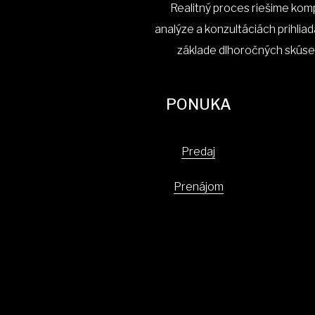
Realitný proces riešime kom
analýze a konzultáciách prihliad
základe dlhoročných skúse
PONUKA
Predaj
Prenájom