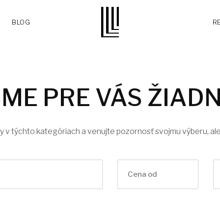
BLOG
R
SME PRE VÁS ŽIAD
ky v týchto kategóriach a venujte pozornosť svojmu výberu, al