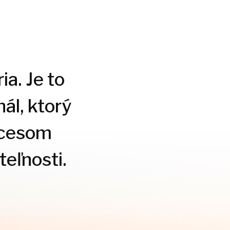
ia. Je to
ál, ktorý
ocesom
eľnosti.