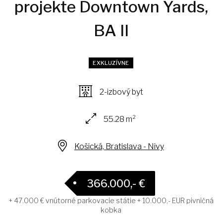
projekte Downtown Yards,
BA II
EXKLUZÍVNE
2-izbový byt
55.28 m²
Košická, Bratislava - Nivy
366.000,- €
+ 47.000 € vnútorné parkovacie státie + 10.000,- EUR pivničná
kobka