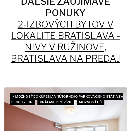
ĎALŠIE ZAUJÍMAVÉ
PONUKY
2-IZBOVÝCH BYTOV V
LOKALITE BRATISLAVA -
NIVY V RUŽINOVE,
BRATISLAVA NA PREDAJ
+ MOŽNOSŤ DOKÚPENIA VNÚTORNÉHO PARKOVACIEHO STÁTIA ZA
35.000,- EUR
VRÁTANE PROVÍZIE
MOŽNOSŤ HÚ