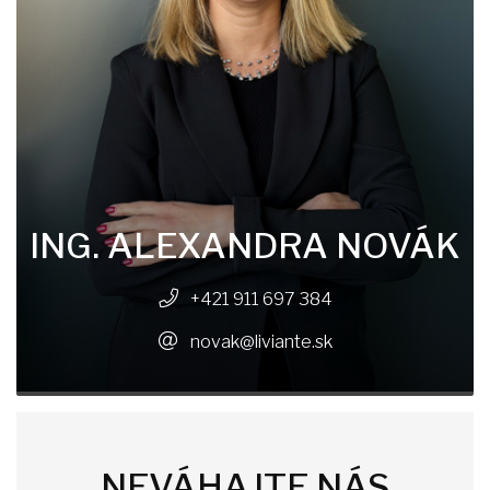
ING. ALEXANDRA NOVÁK
+421 911 697 384
novak@liviante.sk
NEVÁHAJTE NÁS