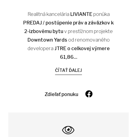
Realitná kancelária
LIVIANTE
ponúka
PREDAJ / postúpenie práv a záväzkov k
2-izbovému bytu
v prestížnom projekte
Downtown Yards
od renomovaného
developera
JTRE o celkovej výmere
61,86...
ČÍTAŤ ĎALEJ
Zdieľať ponuku