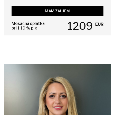
MÁM ZÁUJEM
1209
Mesačná splátka
EUR
pri
1.19
% p. a.