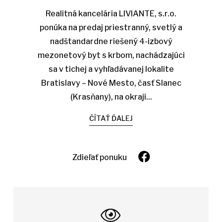
Realitná kancelária LIVIANTE, s.r.o.
ponúka na predaj priestranný, svetlý a
nadštandardne riešený 4-izbový
mezonetový byt s krbom, nachádzajúci
sa v tichej a vyhľadávanej lokalite
Bratislavy – Nové Mesto, časť Slanec
(Krasňany), na okraji...
ČÍTAŤ ĎALEJ
Zdieľať ponuku