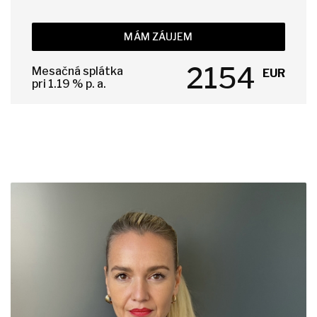
MÁM ZÁUJEM
2154
Mesačná splátka
EUR
pri
1.19
% p. a.