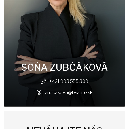
SOŇA ZUBČÁKOVÁ
+421 903 555 300
zubcakova@liviante.sk