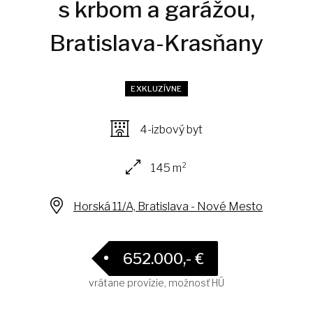
s krbom a garážou,
Bratislava-Krasňany
EXKLUZÍVNE
4-izbový byt
145 m²
Horská 11/A, Bratislava - Nové Mesto
652.000,- €
vrátane provízie, možnosť HÚ