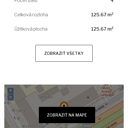
Počet izieb
4
Celková rozloha
125.67 m²
Úžitková plocha
125.67 m²
ZOBRAZIŤ VŠETKY
+
−
ZOBRAZIŤ NA MAPE