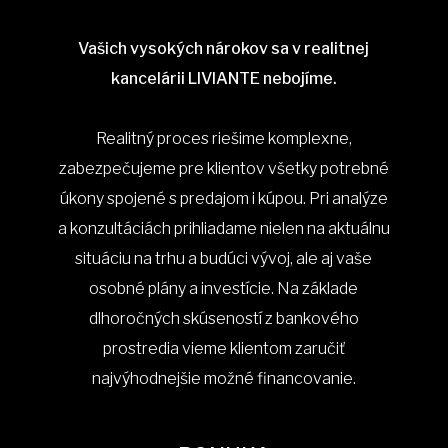
Vašich vysokých nárokov sa v realitnej
kancelárii LIVIANTE nebojíme.
Realitný proces riešime komplexne,
zabezpečujeme pre klientov všetky potrebné
úkony spojené s predajom i kúpou. Pri analýze
a konzultáciách prihliadame nielen na aktuálnu
situáciu na trhu a budúci vývoj, ale aj vaše
osobné plány a investície. Na základe
dlhoročných skúseností z bankového
prostredia vieme klientom zaručiť
najvýhodnejšie možné financovanie.