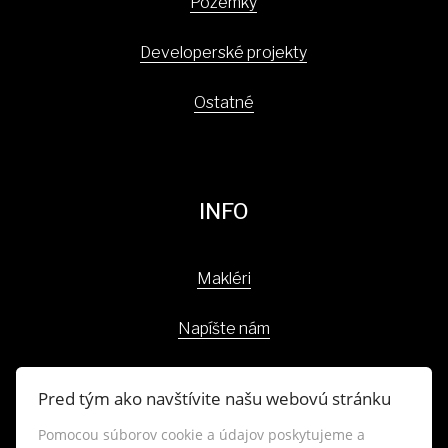
Pozemky
Developerské projekty
Ostatné
INFO
Makléri
Napíšte nám
Kontakt
Pred tým ako navštívite našu webovú stránku
Blog
Pomocou súborov cookie a údajov poskytujeme a