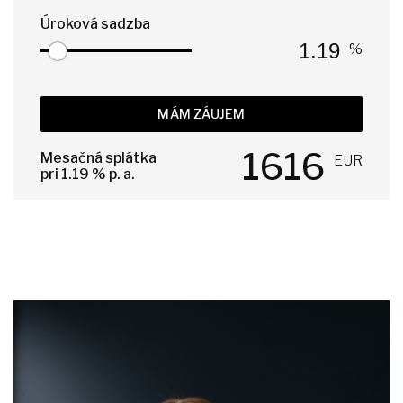
Úroková sadzba
%
MÁM ZÁUJEM
1616
Mesačná splátka
EUR
pri
1.19
% p. a.