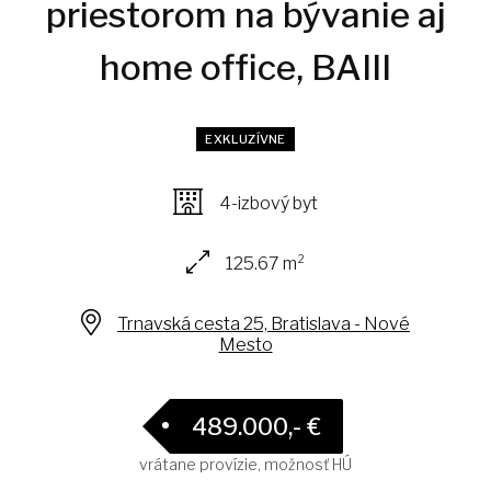
priestorom na bývanie aj
home office, BAIII
EXKLUZÍVNE
4-izbový byt
125.67 m²
Trnavská cesta 25, Bratislava - Nové
Mesto
489.000,- €
vrátane provízie, možnosť HÚ