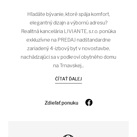
Hľadáte bývanie, ktoré spája komfort,
elegantný dizajn a výbornú adresu?
Realitná kancelária LIVIANTE, s.r.o. ponúka
exkluzívne na PREDAJ nadštandardne
zariadený 4-izbový byt v novostavbe,
nachádzajúci sa v podkroví obytného domu
na Trnavskej...
ČÍTAŤ ĎALEJ
Zdieľať ponuku