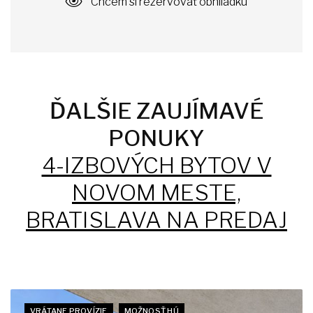
Chcem si rezervovať obhliadku
ĎALŠIE ZAUJÍMAVÉ
PONUKY
4-IZBOVÝCH BYTOV V
NOVOM MESTE,
BRATISLAVA NA PREDAJ
VRÁTANE PROVÍZIE
MOŽNOSŤ HÚ