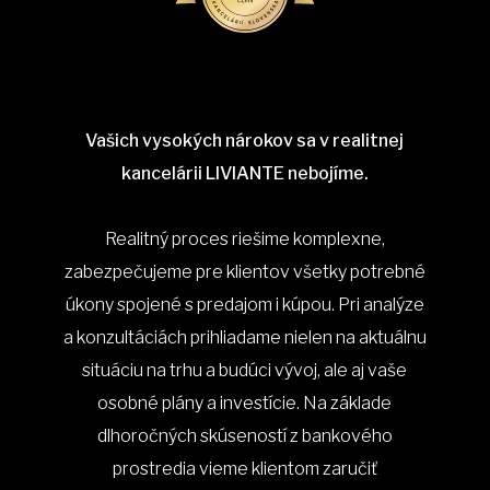
Vašich vysokých nárokov sa v realitnej
kancelárii LIVIANTE nebojíme.
Realitný proces riešime komplexne,
zabezpečujeme pre klientov všetky potrebné
úkony spojené s predajom i kúpou. Pri analýze
a konzultáciách prihliadame nielen na aktuálnu
situáciu na trhu a budúci vývoj, ale aj vaše
osobné plány a investície. Na základe
dlhoročných skúseností z bankového
prostredia vieme klientom zaručiť