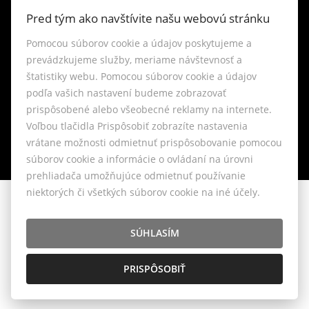
Kontakt
Pred tým ako navštívite našu webovú stránku
Blog
Pomocou súborov cookie a údajov poskytujeme a
prevádzkujeme služby, meriame návštevnosť a
štatistiky webu. Pomocou súborov cookie a údajov
Lokality
podľa vašich nastavení budeme zobrazovať
prispôsobené alebo všeobecné reklamy na internete.
Nastavenie cookies
Voľbou tlačidla Prispôsobiť zobrazíte nastavenia
vrátane možnosti odmietnuť prispôsobovanie pomocou
súborov cookie a informácie o ovládaní na úrovni
prehliadača umožňujúce odmietnuť používanie
niektorých či všetkých súborov cookie na iné účely.
© 2026 - LIVIANTE, s.r.o.
Belániková 6, Bratislava 841 04, E-mail: info@liviante.sk
SÚHLASÍM
PRISPÔSOBIŤ