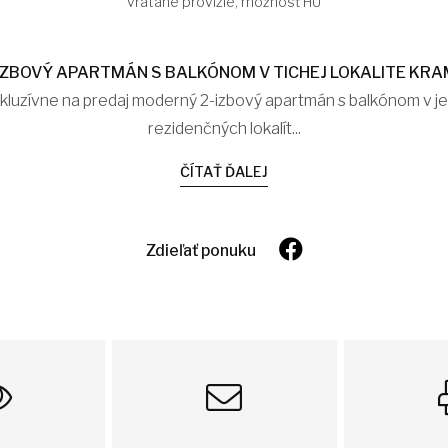
vrátane provízie, možnosť HÚ
IZBOVÝ APARTMÁN S BALKÓNOM V TICHEJ LOKALITE KR
xkluzívne na predaj moderný 2-izbový apartmán s balkónom v je
rezidenčných lokalít...
ČÍTAŤ ĎALEJ
Zdieľať ponuku