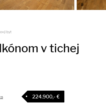
bový byt
kónom v tichej
224.900,- €
to