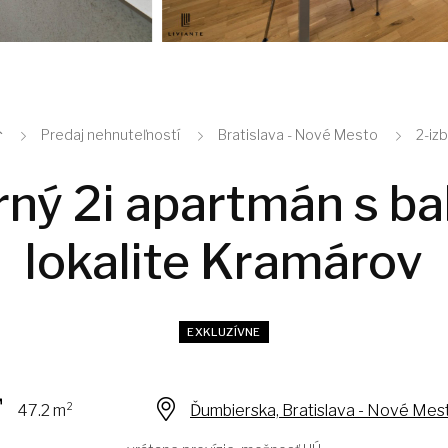
Predaj nehnuteľností
Bratislava - Nové Mesto
2-iz
ý 2i apartmán s bal
lokalite Kramárov
EXKLUZÍVNE
47.2 m²
Ďumbierska, Bratislava - Nové Mes