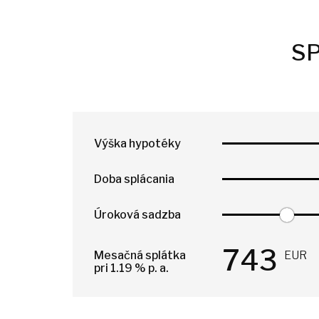
SP
Výška hypotéky
Doba splácania
Úroková sadzba
743
Mesačná splátka
EUR
pri
1.19
% p. a.