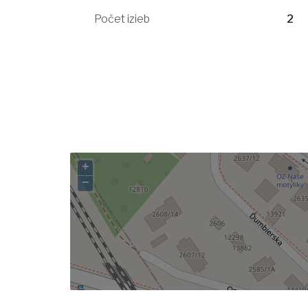
Počet izieb
2
+
−