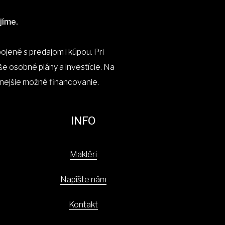
jíme.
jené s predajom i kúpou. Pri
aše osobné plány a investície. Na
nejšie možné financovanie.
INFO
Makléri
Napíšte nám
Kontakt