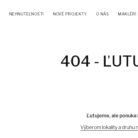
NEHNUTEĽNOSTI
NOVÉ PROJEKTY
O NÁS
MAKLÉRI
404 - ĽUT
Ľutujeme, ale ponuka 
Výberom lokality a druhu 