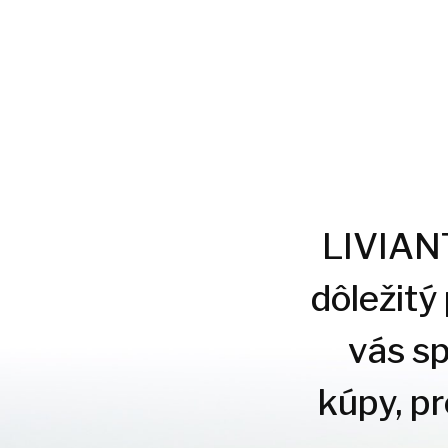
LIVIANTE
dôležitý
vás s
kúpy, p