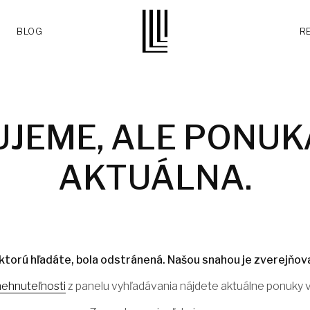
BLOG
R
UJEME, ALE PONUKA
AKTUÁLNA.
ktorú hľadáte, bola odstránená. Našou snahou je zverejňova
nehnuteľnosti
z panelu vyhľadávania nájdete aktuálne ponuky