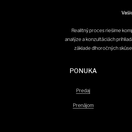
Vaši
Realitný proces riešime kom
analýze a konzultáciách prihliad
základe dlhoročných skúse
PONUKA
Predaj
Prenájom