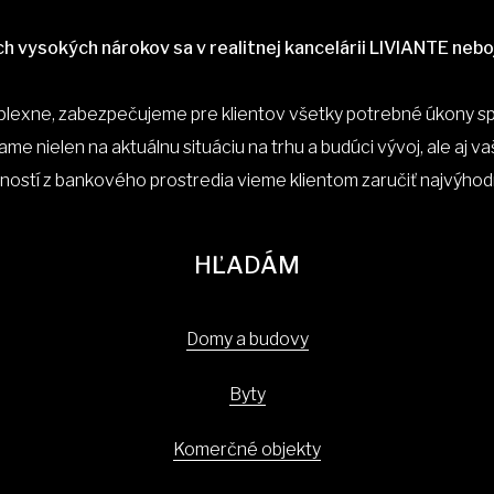
ch vysokých nárokov sa v realitnej kancelárii LIVIANTE nebo
plexne, zabezpečujeme pre klientov všetky potrebné úkony spo
ame nielen na aktuálnu situáciu na trhu a budúci vývoj, ale aj v
ností z bankového prostredia vieme klientom zaručiť najvýhod
HĽADÁM
Domy a budovy
Byty
Komerčné objekty