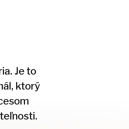
ia. Je to
ál, ktorý
ocesom
eľnosti.