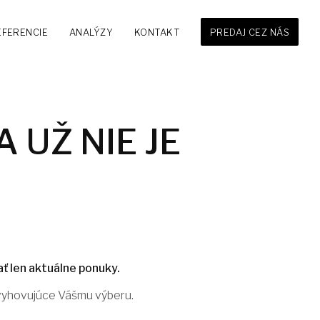
EFERENCIE
ANALÝZY
KONTAKT
PREDAJ CEZ NÁS
 UŽ NIE JE
ť len aktuálne ponuky.
 vyhovujúce Vášmu výberu.