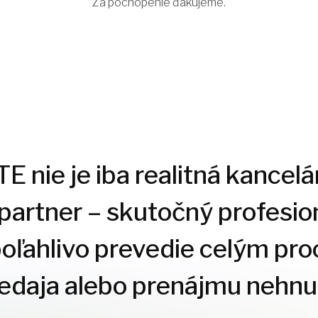
Za pochopenie ďakujeme.
 nie je iba realitná kancelár
 partner – skutočný profesion
poľahlivo prevedie celým pr
redaja alebo prenájmu nehnut