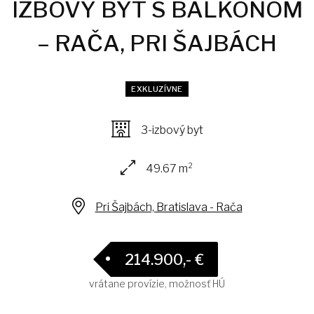
IZBOVÝ BYT S BALKÓNOM
– RAČA, PRI ŠAJBÁCH
EXKLUZÍVNE
3-izbový byt
49.67 m²
Pri Šajbách, Bratislava - Rača
214.900,- €
vrátane provízie, možnosť HÚ