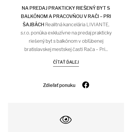
NA PREDAJ PRAKTICKY RIEŠENÝ BYT S
BALKÓNOM A PRACOVŇOU V RAČI – PRI
ŠAJBÁCH
Realitná kancelária LIVIANTE,
s.r.o. ponúka exkluzívne na predaj prakticky
riešený byt s balkónom v obľúbenej
bratislavskej mestskej časti Rača – Pri...
ČÍTAŤ ĎALEJ
Zdieľať ponuku