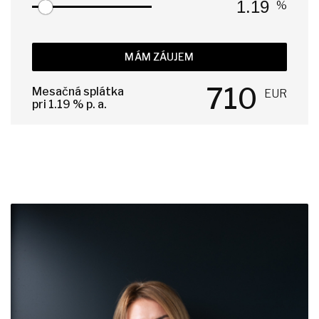
%
MÁM ZÁUJEM
710
Mesačná splátka
EUR
pri
1.19
% p. a.