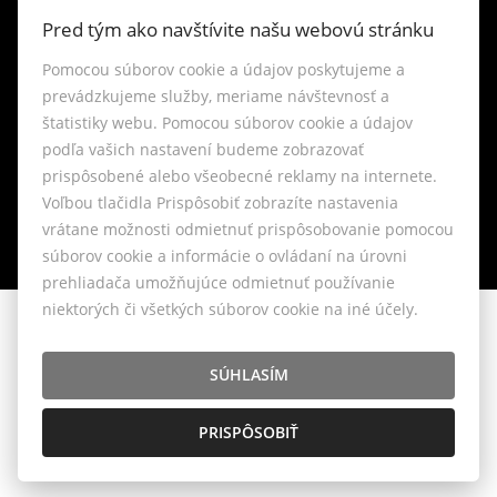
Kontakt
Pred tým ako navštívite našu webovú stránku
Blog
Pomocou súborov cookie a údajov poskytujeme a
prevádzkujeme služby, meriame návštevnosť a
štatistiky webu. Pomocou súborov cookie a údajov
Lokality
podľa vašich nastavení budeme zobrazovať
prispôsobené alebo všeobecné reklamy na internete.
Nastavenie cookies
Voľbou tlačidla Prispôsobiť zobrazíte nastavenia
vrátane možnosti odmietnuť prispôsobovanie pomocou
súborov cookie a informácie o ovládaní na úrovni
prehliadača umožňujúce odmietnuť používanie
niektorých či všetkých súborov cookie na iné účely.
© 2026 - LIVIANTE, s.r.o.
Belániková 6, Bratislava 841 04, E-mail: info@liviante.sk
SÚHLASÍM
PRISPÔSOBIŤ