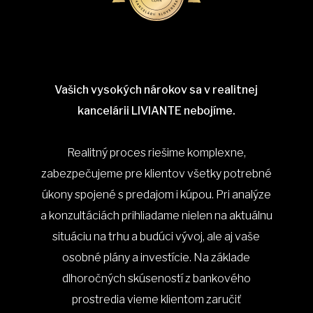
Vašich vysokých nárokov sa v realitnej
kancelárii LIVIANTE nebojíme.
Realitný proces riešime komplexne,
zabezpečujeme pre klientov všetky potrebné
úkony spojené s predajom i kúpou. Pri analýze
a konzultáciách prihliadame nielen na aktuálnu
situáciu na trhu a budúci vývoj, ale aj vaše
osobné plány a investície. Na základe
dlhoročných skúseností z bankového
prostredia vieme klientom zaručiť