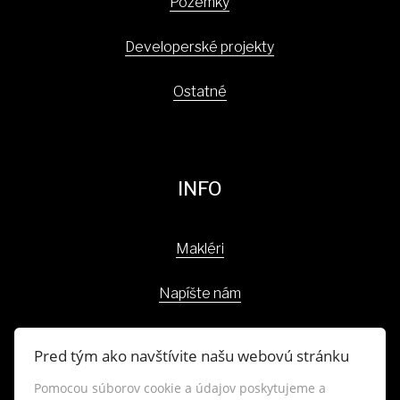
Pozemky
Developerské projekty
Ostatné
INFO
Makléri
Napíšte nám
Kontakt
Pred tým ako navštívite našu webovú stránku
Blog
Pomocou súborov cookie a údajov poskytujeme a