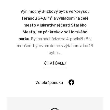
Výnimočný 3-izbový byt s veľkorysou
terasou 64,8 m² a výhľadom na celé
mesto v lukratívnej časti Starého
Mesta, len pár krokov od Horského
parku.
Byt sa nachádza na 4. podlaží z 5 v
menšom bytovom dome s výťahom a iba 18
bytmi....
ČÍTAŤ ĎALEJ
Zdieľať ponuku