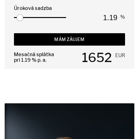
Úroková sadzba
%
MÁM ZÁUJEM
1652
Mesačná splátka
EUR
pri
1.19
% p. a.