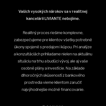
Vašich vysokých nárokov sa v realitnej
kancelárii LIVIANTE nebojíme.
Realitný proces riešime komplexne,
zabezpečujeme pre klientov všetky potrebné
úkony spojené s predajom i kúpou. Pri analýze
a konzultáciách prihliadame nielen na aktuálnu
situáciu na trhu a budúci vývoj, ale aj vaše
osobné plány a investície. Na základe
dlhoročných skúseností z bankového
prostredia vieme klientom zaručiť
najvýhodnejšie možné financovanie.