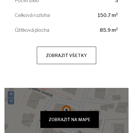
Počet izieb
3
Celková rozloha
150.7 m²
Úžitková plocha
85.9 m²
ZOBRAZIŤ VŠETKY
+
−
ZOBRAZIŤ NA MAPE