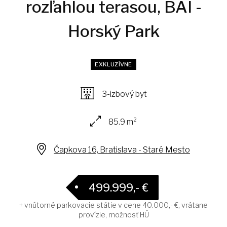
rozľahlou terasou, BAI -
Horský Park
EXKLUZÍVNE
3-izbový byt
85.9 m²
Čapkova 16, Bratislava - Staré Mesto
499.999,- €
+ vnútorné parkovacie státie v cene 40.000,- €, vrátane
provízie, možnosť HÚ