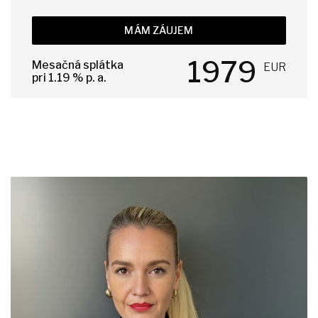
MÁM ZÁUJEM
1979
Mesačná splátka
EUR
pri
1.19
% p. a.