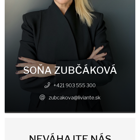
SOŇA ZUBČÁKOVÁ
+421 903 555 300
zubcakova@liviante.sk
NEVÁHAJTE NÁS