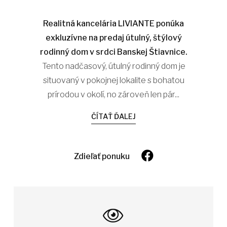
Realitná kancelária LIVIANTE ponúka
exkluzívne na predaj útulný, štýlový
rodinný dom v srdci Banskej Štiavnice.
Tento nadčasový, útulný rodinný dom je
situovaný v pokojnej lokalite s bohatou
prírodou v okolí, no zároveň len pár...
ČÍTAŤ ĎALEJ
Zdieľať ponuku