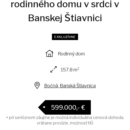
rodinného domu v srdci v
Banskej Štiavnici
EXKLUZÍVNE
Rodinný dom
157.8 m²
Bočná, Banská Štiavnica
599.000,- €
+ pri serióznom záujme je možná individuálna cenová dohoda,
vrátane provízie, možnosť HÚ