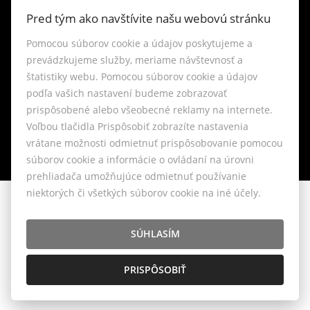
Kontakt
Pred tým ako navštívite našu webovú stránku
Blog
Pomocou súborov cookie a údajov poskytujeme a
prevádzkujeme služby, meriame návštevnosť a
štatistiky webu. Pomocou súborov cookie a údajov
Lokality
podľa vašich nastavení budeme zobrazovať
prispôsobené alebo všeobecné reklamy na internete.
Nastavenie cookies
Voľbou tlačidla Prispôsobiť zobrazíte nastavenia
vrátane možnosti odmietnuť prispôsobovanie pomocou
súborov cookie a informácie o ovládaní na úrovni
prehliadača umožňujúce odmietnuť používanie
niektorých či všetkých súborov cookie na iné účely.
© 2026 - LIVIANTE, s.r.o.
Belániková 6, Bratislava 841 04, E-mail: info@liviante.sk
SÚHLASÍM
PRISPÔSOBIŤ