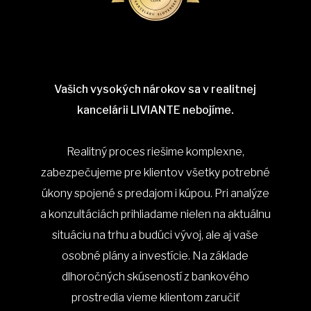
Vašich vysokých nárokov sa v realitnej
kancelárii LIVIANTE nebojíme.
Realitný proces riešime komplexne,
zabezpečujeme pre klientov všetky potrebné
úkony spojené s predajom i kúpou. Pri analýze
a konzultáciách prihliadame nielen na aktuálnu
situáciu na trhu a budúci vývoj, ale aj vaše
osobné plány a investície. Na základe
dlhoročných skúseností z bankového
prostredia vieme klientom zaručiť