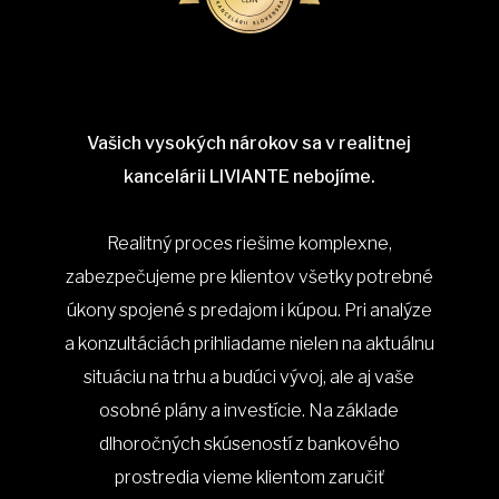
Vašich vysokých nárokov sa v realitnej
kancelárii LIVIANTE nebojíme.
Realitný proces riešime komplexne,
zabezpečujeme pre klientov všetky potrebné
úkony spojené s predajom i kúpou. Pri analýze
a konzultáciách prihliadame nielen na aktuálnu
situáciu na trhu a budúci vývoj, ale aj vaše
osobné plány a investície. Na základe
dlhoročných skúseností z bankového
prostredia vieme klientom zaručiť