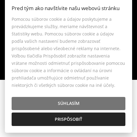
Kontakt
Pred tým ako navštívite našu webovú stránku
Blog
Pomocou súborov cookie a údajov poskytujeme a
prevádzkujeme služby, meriame návštevnosť a
štatistiky webu. Pomocou súborov cookie a údajov
Lokality
podľa vašich nastavení budeme zobrazovať
prispôsobené alebo všeobecné reklamy na internete.
Nastavenie cookies
Voľbou tlačidla Prispôsobiť zobrazíte nastavenia
vrátane možnosti odmietnuť prispôsobovanie pomocou
súborov cookie a informácie o ovládaní na úrovni
prehliadača umožňujúce odmietnuť používanie
niektorých či všetkých súborov cookie na iné účely.
© 2026 - LIVIANTE, s.r.o.
Belániková 6, Bratislava 841 04, E-mail: info@liviante.sk
SÚHLASÍM
PRISPÔSOBIŤ