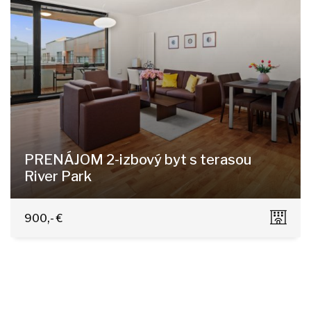
PRENÁJOM 2-izbový byt s terasou
River Park
Dvořákovo nábrežie 4E, Bratislava - Staré Mesto
900,- €