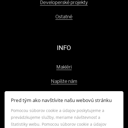
Developerské projekty
Ostatné
INFO
Makléri
Napíšte nám
Kontakt
Pred tým ako navštívite našu webovú stránku
Blog
Pomocou súborov cookie a údajov poskytujeme a
prevádzkujeme služby, meriame návštevnosť a
štatistiky webu. Pomocou súborov cookie a údajov
Lokality