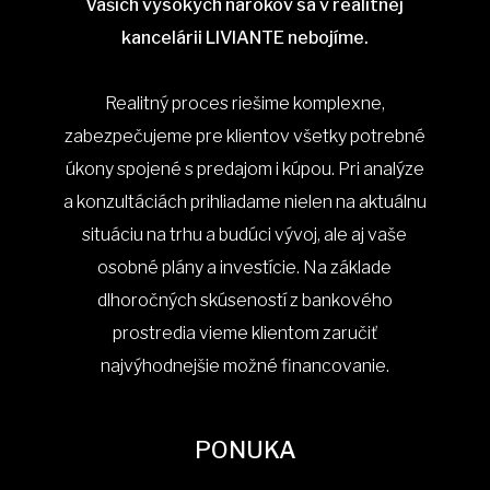
Vašich vysokých nárokov sa v realitnej
kancelárii LIVIANTE nebojíme.
Realitný proces riešime komplexne,
zabezpečujeme pre klientov všetky potrebné
úkony spojené s predajom i kúpou. Pri analýze
a konzultáciách prihliadame nielen na aktuálnu
situáciu na trhu a budúci vývoj, ale aj vaše
osobné plány a investície. Na základe
dlhoročných skúseností z bankového
prostredia vieme klientom zaručiť
najvýhodnejšie možné financovanie.
PONUKA