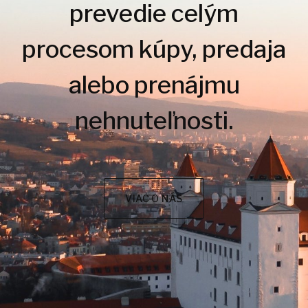
prevedie celým
procesom kúpy, predaja
alebo prenájmu
nehnuteľnosti.
VIAC O NÁS