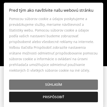
Kontakt
Pred tým ako navštívite našu webovú stránku
Blog
Pomocou súborov cookie a údajov poskytujeme a
prevádzkujeme služby, meriame návštevnosť a
Lokality
štatistiky webu. Pomocou súborov cookie a údajov
podľa vašich nastavení budeme zobrazovať
prispôsobené alebo všeobecné reklamy na internete.
Nastavenie cookies
Voľbou tlačidla Prispôsobiť zobrazíte nastavenia
vrátane možnosti odmietnuť prispôsobovanie pomocou
súborov cookie a informácie o ovládaní na úrovni
prehliadača umožňujúce odmietnuť používanie
niektorých či všetkých súborov cookie na iné účely.
© 2026 - LIVIANTE, s.r.o.
Belániková 6, Bratislava 841 04, E-mail: info@liviante.sk
SÚHLASÍM
PRISPÔSOBIŤ