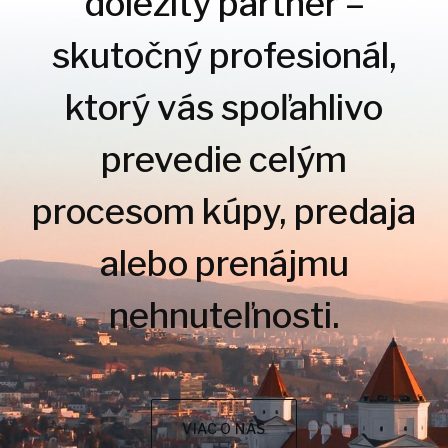
dôležitý partner –
skutočný profesionál,
ktorý vás spoľahlivo
prevedie celým
procesom kúpy, predaja
alebo prenájmu
nehnuteľnosti.
VIAC O NÁS