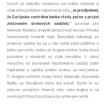
hovorí už niekoľko mesiacov, na reálne zníženie si
však ešte počkáme najmenej do leta.
„Je predpoklad,
že Európska centrálna banka vtedy začne s prvým
znižovaním úrokových sadzieb,“
povedal pre
televíziu Markíza analytik spoločnosti Across Private
Investments Dominik Hapl. Špecialisti odhadujú, že
úrokové sadzby by sa u nás mohli znížiť približne o
jedno percento. Jedno až dvojpercentné úroky, ktoré
poznáme z minulosti sú však nereálne. V rámci
eurozóny sú slovenské hypotekárne sadzby piate
najdrahšie a rapídny pokles úrokov sa neočakáva.
O dvojpercentnom úroku, ktorý získavajú obyvatelia
Malty, sa Slovákom môže iba snívať. Súvisí to so
stavom verejných financií, lebo naša krajina si na
svetových trhoch požičiava za vyššie percentá.