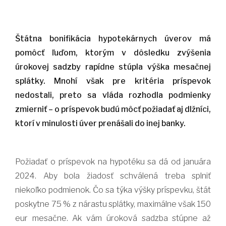
Štátna bonifikácia hypotekárnych úverov má
pomôcť ľuďom, ktorým v dôsledku zvýšenia
úrokovej sadzby rapídne stúpla výška mesačnej
splátky. Mnohí však pre kritéria príspevok
nedostali, preto sa vláda rozhodla podmienky
zmierniť – o príspevok budú môcť požiadať aj dlžníci,
ktorí v minulosti úver prenášali do inej banky.
Požiadať o príspevok na hypotéku sa dá od januára
2024. Aby bola žiadosť schválená treba splniť
niekoľko podmienok. Čo sa týka výšky príspevku, štát
poskytne 75 % z nárastu splátky, maximálne však 150
eur mesačne. Ak vám úroková sadzba stúpne až