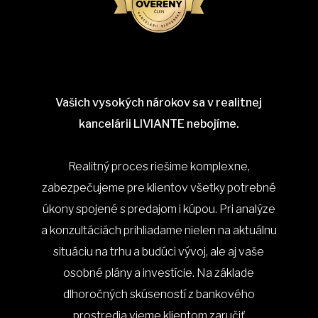
Vašich vysokých nárokov sa v realitnej
kancelárii LIVIANTE nebojíme.
Realitný proces riešime komplexne,
zabezpečujeme pre klientov všetky potrebné
úkony spojené s predajom i kúpou. Pri analýze
a konzultáciách prihliadame nielen na aktuálnu
situáciu na trhu a budúci vývoj, ale aj vaše
osobné plány a investície. Na základe
dlhoročných skúseností z bankového
prostredia vieme klientom zaručiť