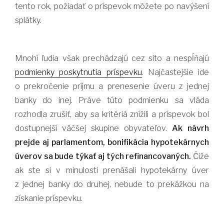
tento rok, požiadať o príspevok môžete po navýšení
splátky.
Mnohí ľudia však prechádzajú cez sito a nespĺňajú
podmienky poskytnutia príspevku
. Najčastejšie ide
o prekročenie príjmu a prenesenie úveru z jednej
banky do inej. Práve túto podmienku sa vláda
rozhodla zrušiť, aby sa kritériá znížili a príspevok bol
dostupnejší väčšej skupine obyvateľov.
Ak návrh
prejde aj parlamentom, bonifikácia hypotekárnych
úverov sa bude týkať aj tých refinancovaných.
Čiže
ak ste si v minulosti prenášali hypotekárny úver
z jednej banky do druhej, nebude to prekážkou na
získanie príspevku.