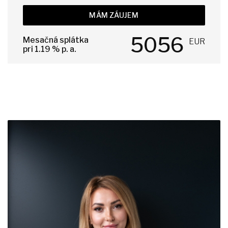
MÁM ZÁUJEM
5056
Mesačná splátka
EUR
pri
1.19
% p. a.