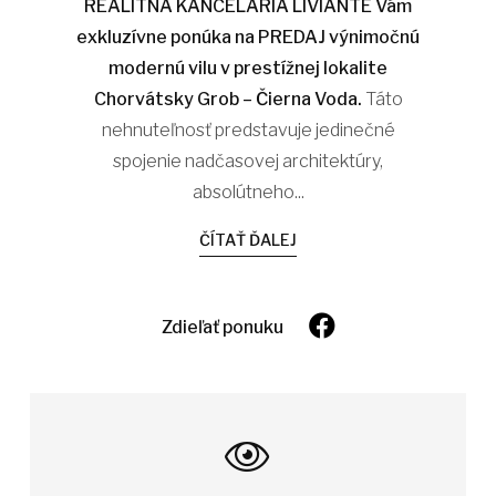
REALITNÁ KANCELÁRIA LIVIANTE Vám
exkluzívne ponúka na PREDAJ výnimočnú
modernú vilu v prestížnej lokalite
Chorvátsky Grob – Čierna Voda.
Táto
nehnuteľnosť predstavuje jedinečné
spojenie nadčasovej architektúry,
absolútneho...
ČÍTAŤ ĎALEJ
Zdieľať ponuku