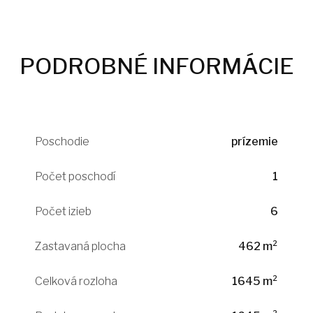
PODROBNÉ INFORMÁCIE
Poschodie
prízemie
Počet poschodí
1
Počet izieb
6
Zastavaná plocha
462 m²
Celková rozloha
1645 m²