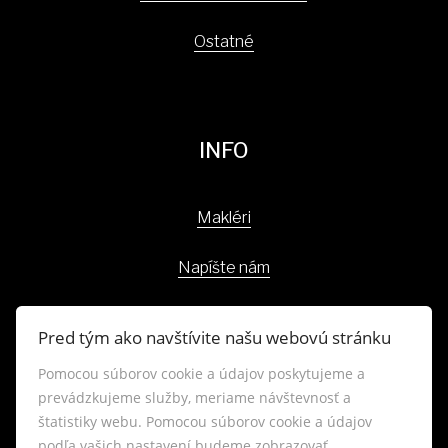
Ostatné
INFO
Makléri
Napíšte nám
Kontakt
Pred tým ako navštívite našu webovú stránku
Blog
Pomocou súborov cookie a údajov poskytujeme a
prevádzkujeme služby, meriame návštevnosť a
Lokality
štatistiky webu. Pomocou súborov cookie a údajov
podľa vašich nastavení budeme zobrazovať