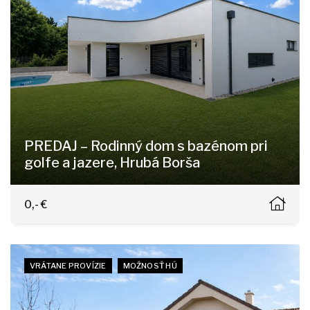
PREDAJ – Rodinný dom s bazénom pri
golfe a jazere, Hrubá Borša
Borovicová, Hrubá Borša
0,- €
VRÁTANE PROVÍZIE
MOŽNOSŤ HÚ