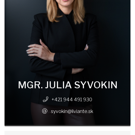
MGR. JULIA SYVOKIN
+421 944 491 930
syvokin@liviante.sk