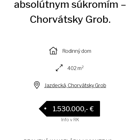
absolútnym súkromím –
Chorvátsky Grob.
Rodinný dom
402 m²
Jazdecká, Chorvátsky Grob
1.530.000,- €
Info v RK